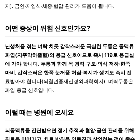
지). 금연·저염식·체중·혈압 관리가 도움이 됩니다.
어떤 증상이 위험 신호인가요?
난생처음 겪는 벼락 치듯 갑작스러운 극심한 두통은 동맥류
파열(지주막하출혈)의 응급 신호이므로 즉시 119로 응급실
에 가야
합니다.
두통과 함께 목 경직·구토·의식 저하·한쪽
마비, 갑작스러운 한쪽 눈꺼풀 처짐·복시가 생겨도 즉시 진
료
받아야 합니다(뇌혈관중재신경외과학회지). 벼락두통은
파열 응급 신호입니다.
이럴 때는 병원에 오세요
뇌동맥류를 진단받으면 정기 추적과 혈압·금연 관리를 위해
진료를 이어가고, 치료 방침을 의료진과 상의하는 것이 좋
습