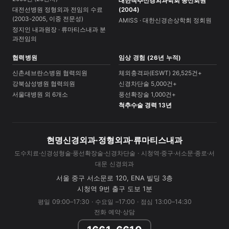
대한척추신경외과학회 종신회원
대전선병원 정형외과 전임의 수료
(2004)
(2003-2005, 이중 전문성)
AMISS · 대한신경손상학회 정회원
정지인 내과원장 · 류마티스내과 분
과전임의
협력병원
임상 경험 (26년 누적)
신촌세브란스병원 협력의원
체외충격파(ESWT) 26,525건+
강북삼성병원 협력의원
신경차단술 5,000건+
서울대병원 외 6개소
풍선확장술 1,000건+
척추수술 경력 13년
현명신경외과·정형외과·류마티스내과
도수치료·신경성형술·풍선확장술·신경차단술 · 시청역·중구·서소문·종로·서
대문 신경외과
서울 중구 서소문로 120, ENA 빌딩 3층
시청역 9번 출구 도보 1분
평일 09:00–17:30 · 수요일 –17:00 · 점심 13:00–14:30
전화 예약·상담