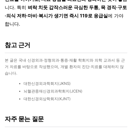
니다. 특히
벼락 치듯 갑작스러운 극심한 두통, 목 경직·구토
·의식 저하·마비·복시가 생기면 즉시 119로 응급실
에 가야
합니다.
참고 근거
본 글은 국내 신경외과·정형외과·통증·재활 학회지와 의학 교과서 등 근
거 자료를 바탕으로 작성했으며, 개별 환자의 진단·치료를 대체하지 않
습니다.
대한신경외과학회지(JKNS)
뇌혈관중재신경외과학회지(JCEN)
대한신경외상학회지(KJNT)
자주 묻는 질문