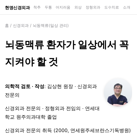
현명신경외과
척추
두통
어지러움
외상
정형외과
도수치료
소개
홈
/
신경외과
/
뇌동맥류(일상 관리)
뇌동맥류 환자가 일상에서 꼭
지켜야 할 것
의학적 검토 · 작성
: 김상현 원장 · 신경외과
전문의
신경외과 전문의 · 정형외과 전임의 · 연세대
학교 원주의과대학 졸업
신경외과 전문의 취득 (2000, 연세원주세브란스기독병원)