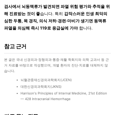
검사에서 뇌동맥류가 발견되면 파열 위험 평가와 추적을 위
해 진료받는 것이 좋
습니다. 특히
갑작스러운 인생 최악의
심한 두통, 목 경직, 의식 저하·경련·마비가 생기면 동맥류
파열을 의심해 즉시 119로 응급실에 가야
합니다.
참고 근거
본 글은 국내 신경외과·정형외과·통증·재활 학회지와 의학 교과서 등 근
거 자료를 바탕으로 작성했으며, 개별 환자의 진단·치료를 대체하지 않
습니다.
뇌혈관중재신경외과학회지(JCEN)
대한신경외과학회지(JKNS)
Harrison's Principles of Internal Medicine, 21st Edition
— 428 Intracranial Hemorrhage