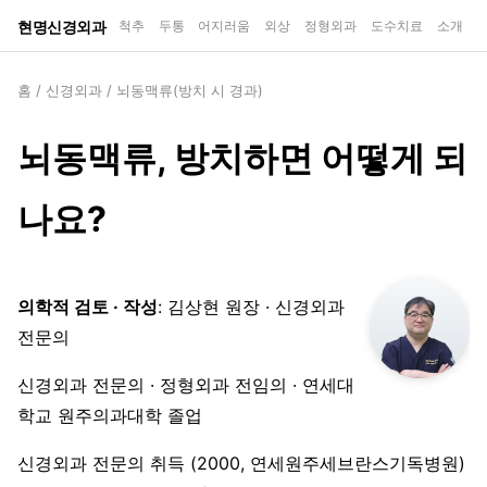
현명신경외과
척추
두통
어지러움
외상
정형외과
도수치료
소개
홈
/
신경외과
/
뇌동맥류(방치 시 경과)
뇌동맥류, 방치하면 어떻게 되
나요?
의학적 검토 · 작성
: 김상현 원장 · 신경외과
전문의
신경외과 전문의 · 정형외과 전임의 · 연세대
학교 원주의과대학 졸업
신경외과 전문의 취득 (2000, 연세원주세브란스기독병원)