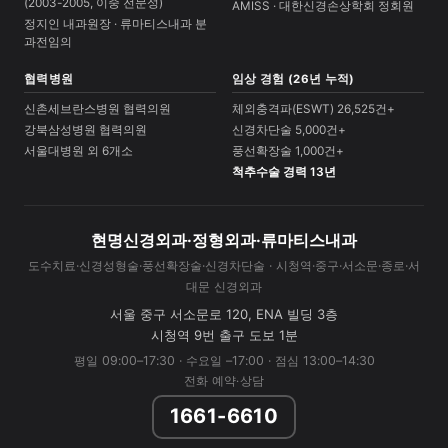
(2003-2005, 이중 전문성)
AMISS · 대한신경손상학회 정회원
정지인 내과원장 · 류마티스내과 분
과전임의
협력병원
임상 경험 (26년 누적)
신촌세브란스병원 협력의원
체외충격파(ESWT) 26,525건+
강북삼성병원 협력의원
신경차단술 5,000건+
서울대병원 외 6개소
풍선확장술 1,000건+
척추수술 경력 13년
현명신경외과·정형외과·류마티스내과
도수치료·신경성형술·풍선확장술·신경차단술 · 시청역·중구·서소문·종로·서
대문 신경외과
서울 중구 서소문로 120, ENA 빌딩 3층
시청역 9번 출구 도보 1분
평일 09:00–17:30 · 수요일 –17:00 · 점심 13:00–14:30
전화 예약·상담
1661-6610