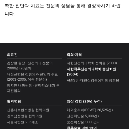
확한 진단과 치료는 전문의 상담을 통해 결정하시기 바랍
니다.
의료진
학회·자격
김상현 원장 · 신경외과 전문의 ·
대한신경외과학회 정회원 (2000)
2000년 (26년차)
대한척추신경외과학회 종신회원
대전선병원 정형외과 전임의 수료
(2004)
(2003-2005, 이중 전문성)
AMISS · 대한신경손상학회 정회원
정지인 내과원장 · 류마티스내과 분
과전임의
협력병원
임상 경험 (26년 누적)
신촌세브란스병원 협력의원
체외충격파(ESWT) 26,525건+
강북삼성병원 협력의원
신경차단술 5,000건+
서울대병원 외 6개소
풍선확장술 1,000건+
척추수술 경력 13년