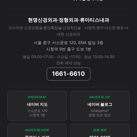
현명신경외과·정형외과·류마티스내과
도수치료·신경성형술·풍선확장술·신경차단술 · 시청역·중구·서소문·종로·서
대문 신경외과
서울 중구 서소문로 120, ENA 빌딩 3층
시청역 9번 출구 도보 1분
평일 09:00–17:30 · 수요일 –17:00 · 점심 13:00–14:30
전화 예약·상담
1661-6610
NAVER MAP
NAVER BLOG
네이버 지도
네이버 블로그
서소문로 120
totalspine1
시청역 1분
본원 진료 정보
NAVER REVIEW
전화 예약