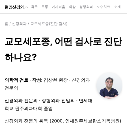
현명신경외과
척추
두통
어지러움
외상
정형외과
도수치료
소개
홈
/
신경외과
/
교모세포종(진단 검사)
교모세포종, 어떤 검사로 진단
하나요?
의학적 검토 · 작성
: 김상현 원장 · 신경외과
전문의
신경외과 전문의 · 정형외과 전임의 · 연세대
학교 원주의과대학 졸업
신경외과 전문의 취득 (2000, 연세원주세브란스기독병원)