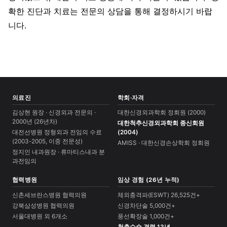
확한 진단과 치료는 전문의 상담을 통해 결정하시기 바랍
니다.
의료진
학회·자격
김상현 원장 · 신경외과 전문의 ·
대한신경외과학회 정회원 (2000)
2000년 (26년차)
대한척추신경외과학회 종신회원
대전선병원 정형외과 전임의 수료
(2004)
(2003-2005, 이중 전문성)
AMISS · 대한신경손상학회 정회원
정지인 내과원장 · 류마티스내과 분
과전임의
협력병원
임상 경험 (26년 누적)
신촌세브란스병원 협력의원
체외충격파(ESWT) 26,525건+
강북삼성병원 협력의원
신경차단술 5,000건+
서울대병원 외 6개소
풍선확장술 1,000건+