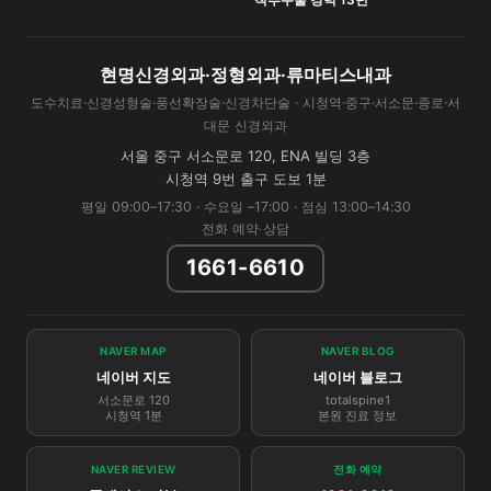
척추수술 경력 13년
현명신경외과·정형외과·류마티스내과
도수치료·신경성형술·풍선확장술·신경차단술 · 시청역·중구·서소문·종로·서
대문 신경외과
서울 중구 서소문로 120, ENA 빌딩 3층
시청역 9번 출구 도보 1분
평일 09:00–17:30 · 수요일 –17:00 · 점심 13:00–14:30
전화 예약·상담
1661-6610
NAVER MAP
NAVER BLOG
네이버 지도
네이버 블로그
서소문로 120
totalspine1
시청역 1분
본원 진료 정보
NAVER REVIEW
전화 예약