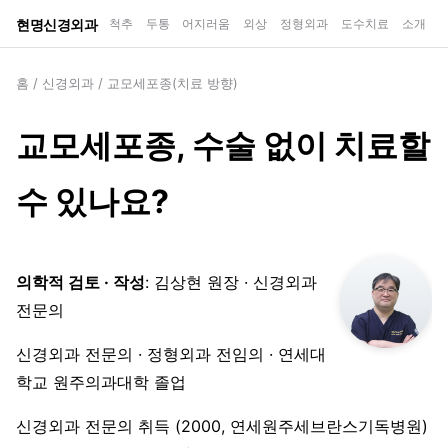
현명신경외과
척추
두통
어지러움
외상
정형외과
도수치료
소개
홈
/
신경외과
/
교모세포종(치료 방향)
교모세포종, 수술 없이 치료할
수 있나요?
의학적 검토 · 작성
: 김상현 원장 · 신경외과
전문의
신경외과 전문의 · 정형외과 전임의 · 연세대
학교 원주의과대학 졸업
신경외과 전문의 취득 (2000, 연세원주세브란스기독병원)