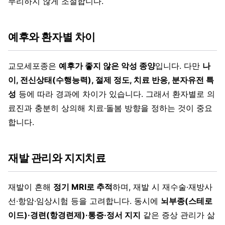
무리하지 않게 조절합니다.
예후와 환자별 차이
교모세포종은
예후가 좋지 않은 악성 종양
입니다. 다만
나
이, 전신상태(수행능력), 절제 정도, 치료 반응, 분자유전 특
성
등에 따라 경과에 차이가 있습니다. 그래서 환자별로 의
료진과 충분히 상의해 치료·돌봄 방향을 정하는 것이 중요
합니다.
재발 관리와 지지치료
재발이 흔해
정기 MRI로 추적
하며, 재발 시 재수술·재방사
선·항암·임상시험 등을 고려합니다. 동시에
뇌부종(스테로
이드)·경련(항경련제)·통증·정서 지지
같은 증상 관리가 삶