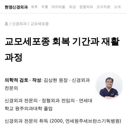
현명신경외과
척추
두통
어지러움
외상
정형외과
도수치료
소개
홈
/
신경외과
/
교모세포종
교모세포종 회복 기간과 재활
과정
의학적 검토 · 작성
: 김상현 원장 · 신경외과
전문의
신경외과 전문의 · 정형외과 전임의 · 연세대
학교 원주의과대학 졸업
신경외과 전문의 취득 (2000, 연세원주세브란스기독병원)