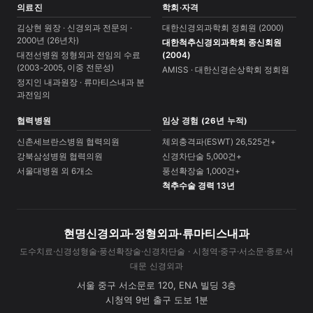
의료진
학회·자격
김상현 원장 · 신경외과 전문의 ·
대한신경외과학회 정회원 (2000)
2000년 (26년차)
대한척추신경외과학회 종신회원
대전선병원 정형외과 전임의 수료
(2004)
(2003-2005, 이중 전문성)
AMISS · 대한신경손상학회 정회원
정지인 내과원장 · 류마티스내과 분
과전임의
협력병원
임상 경험 (26년 누적)
신촌세브란스병원 협력의원
체외충격파(ESWT) 26,525건+
강북삼성병원 협력의원
신경차단술 5,000건+
서울대병원 외 6개소
풍선확장술 1,000건+
척추수술 경력 13년
현명신경외과·정형외과·류마티스내과
도수치료·신경성형술·풍선확장술·신경차단술 · 시청역·중구·서소문·종로·서
대문 신경외과
서울 중구 서소문로 120, ENA 빌딩 3층
시청역 9번 출구 도보 1분