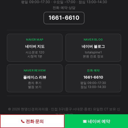
평일 09:00–17:30 · 수요일 –17:00 · 점심 13:00–14:30
전화 예약·상담
1661-6610
NAVER MAP
NAVER BLOG
네이버 지도
네이버 블로그
서소문로 120
totalspine1
시청역 1분
본원 진료 정보
NAVER REVIEW
전화 예약
플레이스 리뷰
1661-6610
환자 후기
평일 09:00–17:30
별점 보기
점심 13:00–14:30
© 2026 현명신경외과의원 · 인접 3구(중구·서대문·종로) 유일한 CT 보유 신
경외과 의원
📞 전화 문의
📅 네이버 예약