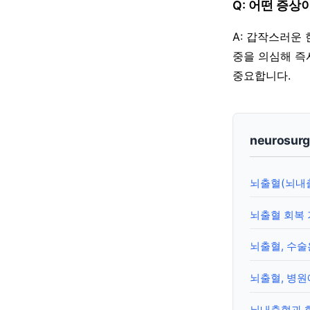
Q: 어떤 증상
A: 갑작스러운 
중을 의심해 즉
중요합니다.
neurosur
뇌출혈(뇌내출
뇌출혈 회복 
뇌출혈, 수술
뇌출혈, 병원
뇌내출혈과 