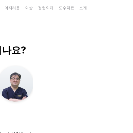
어지러움
외상
정형외과
도수치료
소개
되나요?