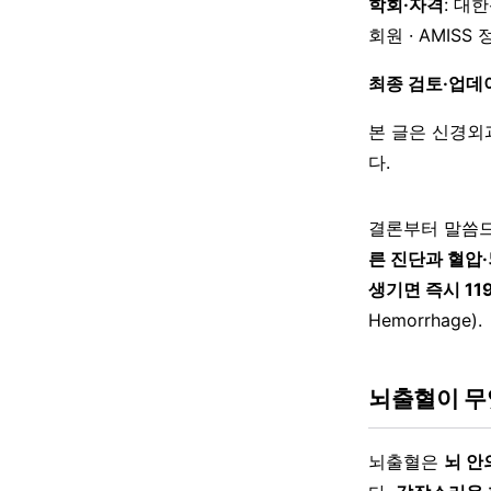
학회·자격
: 대
회원 · AMISS
최종 검토·업데
본 글은 신경외
다.
결론부터 말씀드
른 진단과 혈압·
생기면 즉시 11
Hemorrhage).
뇌출혈이 무
뇌출혈은
뇌 안