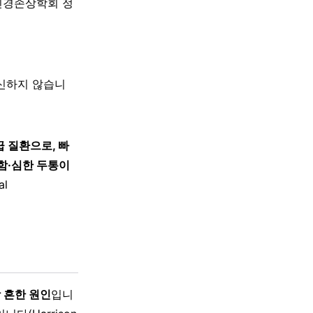
신경손상학회 정
대신하지 않습니
급 질환으로, 빠
함·심한 두통이
al
 흔한 원인
입니