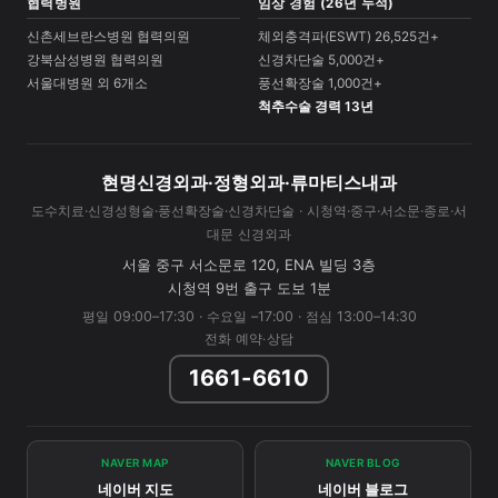
협력병원
임상 경험 (26년 누적)
신촌세브란스병원 협력의원
체외충격파(ESWT) 26,525건+
강북삼성병원 협력의원
신경차단술 5,000건+
서울대병원 외 6개소
풍선확장술 1,000건+
척추수술 경력 13년
현명신경외과·정형외과·류마티스내과
도수치료·신경성형술·풍선확장술·신경차단술 · 시청역·중구·서소문·종로·서
대문 신경외과
서울 중구 서소문로 120, ENA 빌딩 3층
시청역 9번 출구 도보 1분
평일 09:00–17:30 · 수요일 –17:00 · 점심 13:00–14:30
전화 예약·상담
1661-6610
NAVER MAP
NAVER BLOG
네이버 지도
네이버 블로그