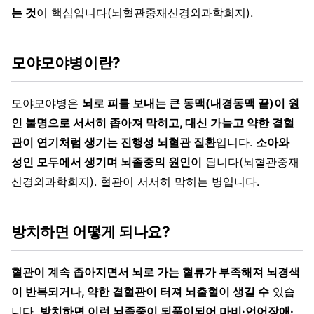
는 것
이 핵심입니다(뇌혈관중재신경외과학회지).
모야모야병이란?
모야모야병은
뇌로 피를 보내는 큰 동맥(내경동맥 끝)이 원
인 불명으로 서서히 좁아져 막히고, 대신 가늘고 약한 곁혈
관이 연기처럼 생기는 진행성 뇌혈관 질환
입니다.
소아와
성인 모두에서 생기며 뇌졸중의 원인이
됩니다(뇌혈관중재
신경외과학회지). 혈관이 서서히 막히는 병입니다.
방치하면 어떻게 되나요?
혈관이 계속 좁아지면서 뇌로 가는 혈류가 부족해져 뇌경색
이 반복되거나, 약한 곁혈관이 터져 뇌출혈이 생길 수
있습
니다.
방치하면 이런 뇌졸중이 되풀이되어 마비·언어장애·