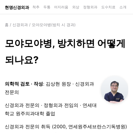
현명신경외과
척추
두통
어지러움
외상
정형외과
도수치료
소개
홈
/
신경외과
/
모야모야병(방치 시 경과)
모야모야병, 방치하면 어떻게
되나요?
의학적 검토 · 작성
: 김상현 원장 · 신경외과
전문의
신경외과 전문의 · 정형외과 전임의 · 연세대
학교 원주의과대학 졸업
신경외과 전문의 취득 (2000, 연세원주세브란스기독병원)