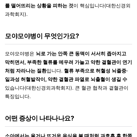
를 떨어뜨리는 상황을 피하는 것
이 핵심입니다(대한신경외
과학회지).
모야모야병이 무엇인가요?
모야모야병은
뇌로 가는 안쪽 큰 동맥이 서서히 좁아지고
막히면서, 부족한 혈류를 메우려 가늘고 약한 곁혈관이 연기
처럼 자라나는 질환
입니다.
혈류 부족으로 허혈성 뇌졸중·
일과성 허혈발작이, 약한 곁혈관 파열로 뇌출혈이 생길 수
있습니다(대한신경외과학회지). 큰 혈관 협착과 곁혈관이
특징입니다.
어떤 증상이 나타나나요?
소아에서는 울거나 뜨거운 음식을 불 때처럼 과호흡 후 한쪽