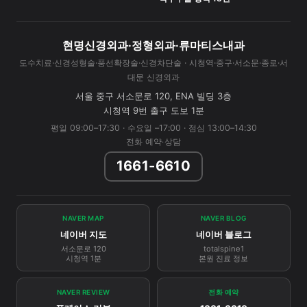
현명신경외과·정형외과·류마티스내과
도수치료·신경성형술·풍선확장술·신경차단술 · 시청역·중구·서소문·종로·서
대문 신경외과
서울 중구 서소문로 120, ENA 빌딩 3층
시청역 9번 출구 도보 1분
평일 09:00–17:30 · 수요일 –17:00 · 점심 13:00–14:30
전화 예약·상담
1661-6610
NAVER MAP
NAVER BLOG
네이버 지도
네이버 블로그
서소문로 120
totalspine1
시청역 1분
본원 진료 정보
NAVER REVIEW
전화 예약