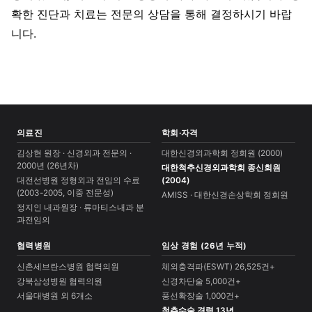
확한 진단과 치료는 전문의 상담을 통해 결정하시기 바랍
니다.
의료진
학회·자격
김상현 원장 · 신경외과 전문의 ·
대한신경외과학회 정회원 (2000)
2000년 (26년차)
대한척추신경외과학회 종신회원
대전선병원 정형외과 전임의 수료
(2004)
(2003-2005, 이중 전문성)
AMISS · 대한신경손상학회 정회원
정지인 내과원장 · 류마티스내과 분
과전임의
협력병원
임상 경험 (26년 누적)
신촌세브란스병원 협력의원
체외충격파(ESWT) 26,525건+
강북삼성병원 협력의원
신경차단술 5,000건+
서울대병원 외 6개소
풍선확장술 1,000건+
척추수술 경력 13년