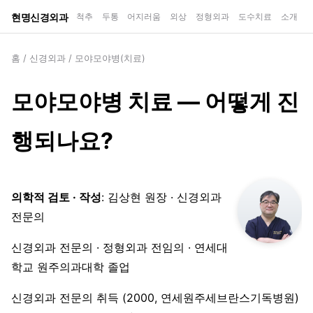
현명신경외과
척추
두통
어지러움
외상
정형외과
도수치료
소개
홈
/
신경외과
/
모야모야병(치료)
모야모야병 치료 — 어떻게 진
행되나요?
의학적 검토 · 작성
: 김상현 원장 · 신경외과
전문의
신경외과 전문의 · 정형외과 전임의 · 연세대
학교 원주의과대학 졸업
신경외과 전문의 취득 (2000, 연세원주세브란스기독병원)