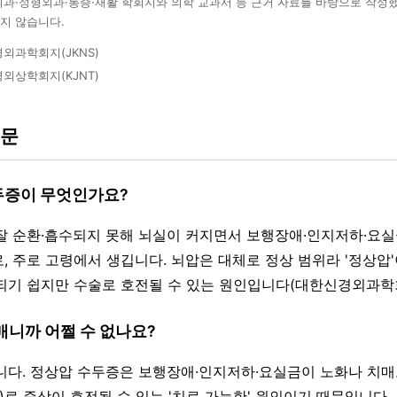
외과·정형외과·통증·재활 학회지와 의학 교과서 등 근거 자료를 바탕으로 작성
지 않습니다.
외과학회지(JKNS)
외상학회지(KJNT)
질문
수두증이 무엇인가요?
 잘 순환·흡수되지 못해 뇌실이 커지면서 보행장애·인지저하·요실
, 주로 고령에서 생깁니다. 뇌압은 대체로 정상 범위라 '정상압'
되기 쉽지만 수술로 호전될 수 있는 원인입니다(대한신경외과학회
치매니까 어쩔 수 없나요?
습니다. 정상압 수두증은 보행장애·인지저하·요실금이 노화나 치매
)로 증상이 호전될 수 있는 '치료 가능한' 원인이기 때문입니다.