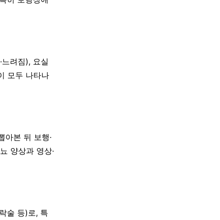
·느려짐), 요실
이 모두 나타나
뽑아본 뒤 보행·
뇨 양상과 영상·
술 등)로, 특