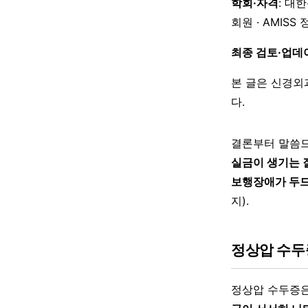
학회·자격
: 대
회원 · AMISS
최종 검토·업데
본 글은 신경외
다.
결론부터 말씀드
실금이 생기는 질
보행장애가 두드
지).
정상압 수두
정상압 수두증