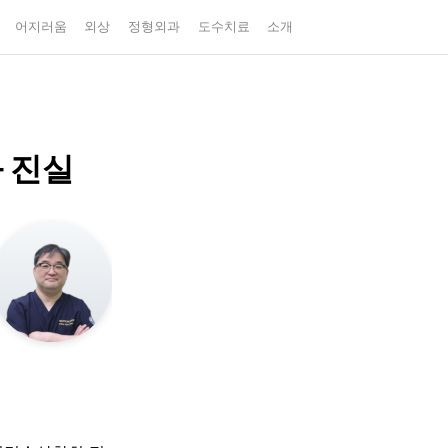
어지러움
외상
정형외과
도수치료
소개
와 진실