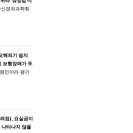
위라 '정상압'이
한신경외과학회
 오해되기 쉽지
히 보행장애가 두
 원인이라 평가
려짐), 요실금이
두 나타나지 않을