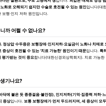
타나는 질환으로, 주로 고령에서 생
깁니다.
뇌압은 대체로 정상 범
매·노화로 오해되기 쉽지만 수술로 호전될 수 있는 원인
입니다(대
한 보행·인지 저하 원인입니다.
니까 어쩔 수 없나요?
. 정상압 수두증은 보행장애·인지저하·요실금이 노화나 치매로
로 증상이 호전될 수 있는 '치료 가능한' 원인이기 때문
입니다.
특
 평가받는 것이 중요
합니다(대한신경외상학회지). 치료 가능한
 생기나요?
바닥에 붙은 듯 종종걸음·불안정), 인지저하(기억·집중력 저하·느
지 증상
입니다.
보통 보행장애가 먼저 두드러지며, 세 증상이 모