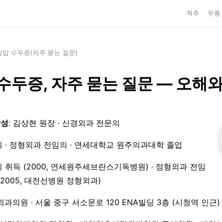
척추
두통
압 수두증(자주 묻는 질문)
수두증, 자주 묻는 질문 — 오해
작성
: 김상현 원장 · 신경외과 전문의
 · 정형외과 전임의 · 연세대학교 원주의과대학 졸업
 취득 (2000, 연세원주세브란스기독병원) · 정형외과 전임
3–2005, 대전선병원 정형외과)
외과의원 · 서울 중구 서소문로 120 ENA빌딩 3층 (시청역 인근)