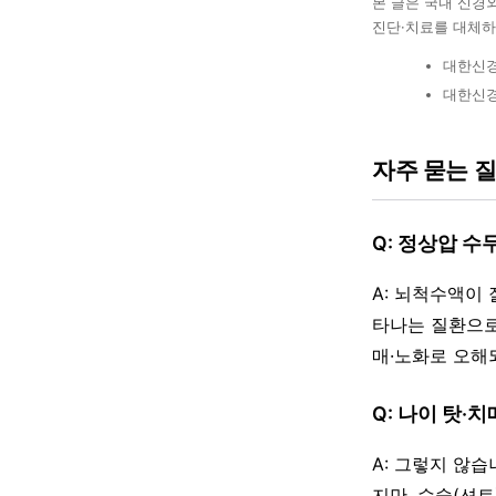
본 글은 국내 신경
진단·치료를 대체하
대한신경
대한신경
자주 묻는 
Q: 정상압 
A: 뇌척수액이
타나는 질환으로
매·노화로 오해
Q: 나이 탓·
A: 그렇지 않
지만, 수술(션트