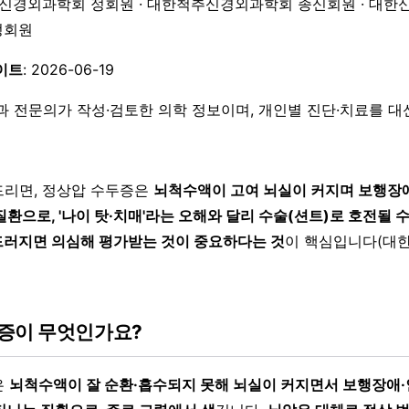
한신경외과학회 정회원 · 대한척추신경외과학회 종신회원 · 대한
 정회원
이트
: 2026-06-19
과 전문의가 작성·검토한 의학 정보이며, 개인별 진단·치료를 
리면, 정상압 수두증은
뇌척수액이 고여 뇌실이 커지며 보행장
환으로, '나이 탓·치매'라는 오해와 달리 수술(션트)로 호전될 
러지면 의심해 평가받는 것이 중요하다는 것
이 핵심입니다(대
증이 무엇인가요?
은
뇌척수액이 잘 순환·흡수되지 못해 뇌실이 커지면서 보행장애