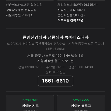
신촌세브란스병원 협력의원
체외충격파(ESWT) 26,525건+
강북삼성병원 협력의원
신경차단술 5,000건+
서울대병원 외 6개소
풍선확장술 1,000건+
척추수술 경력 13년
현명신경외과·정형외과·류마티스내과
도수치료·신경성형술·풍선확장술·신경차단술 · 시청역·중구·서소문·종로·서
대문 신경외과
서울 중구 서소문로 120, ENA 빌딩 3층
시청역 9번 출구 도보 1분
평일 09:00–17:30 · 수요일 –17:00 · 점심 13:00–14:30
전화 예약·상담
1661-6610
NAVER MAP
NAVER BLOG
네이버 지도
네이버 블로그
서소문로 120
totalspine1