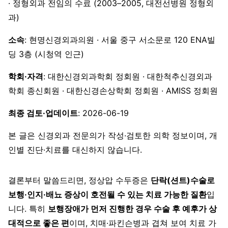
· 정형외과 전임의 수료 (2003–2005, 대전선병원 정형외
과)
소속
: 현명신경외과의원 · 서울 중구 서소문로 120 ENA빌
딩 3층 (시청역 인근)
학회·자격
: 대한신경외과학회 정회원 · 대한척추신경외과
학회 종신회원 · 대한신경손상학회 정회원 · AMISS 정회원
최종 검토·업데이트
: 2026-06-19
본 글은 신경외과 전문의가 작성·검토한 의학 정보이며, 개
인별 진단·치료를 대신하지 않습니다.
결론부터 말씀드리면, 정상압 수두증은
단락(션트)수술로
보행·인지·배뇨 증상이 호전될 수 있는 치료 가능한 질환
입
니다. 특히
보행장애가 먼저 진행한 경우 수술 후 예후가 상
대적으로 좋은 편
이며, 치매·파킨슨병과 겹쳐 보여 치료 가