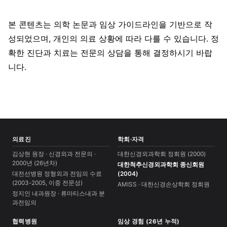
본 콘텐츠는 의학 논문과 임상 가이드라인을 기반으로 작
성되었으며, 개인의 의료 상황에 따라 다를 수 있습니다. 정
확한 진단과 치료는 전문의 상담을 통해 결정하시기 바랍
니다.
의료진
학회·자격
김상현 원장 · 신경외과 전문의 ·
대한신경외과학회 정회원 (2000)
2000년 (26년차)
대한척추신경외과학회 종신회원
대전선병원 정형외과 전임의 수료
(2004)
(2003-2005, 이중 전문성)
AMISS · 대한신경손상학회 정회원
정지인 내과원장 · 류마티스내과 분
과전임의
협력병원
임상 경험 (26년 누적)