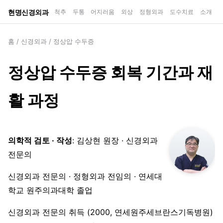
현명신경외과
척추
두통
어지러움
외상
정형외과
도수치료
소개
홈
/
신경외과
/
정상압 수두증
정상압 수두증 회복 기간과 재
활 과정
의학적 검토 · 작성
: 김상현 원장 · 신경외과
전문의
신경외과 전문의 · 정형외과 전임의 · 연세대
학교 원주의과대학 졸업
신경외과 전문의 취득 (2000, 연세원주세브란스기독병원)