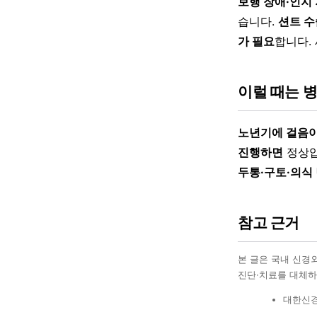
보행 장애·인지
습니다.
션트 수
가 필요
합니다.
이럴 때는 
노년기에 걸음이
진행하면
정상압
두통·구토·의식
참고 근거
본 글은 국내 신경
진단·치료를 대체하
대한신경