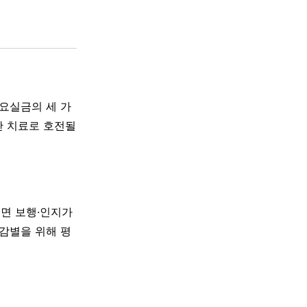
 요실금의 세 가
만 치료로 호전될
주면 보행·인지가
 감별을 위해 평