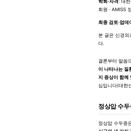
학회·자격
: 대
회원 · AMISS
최종 검토·업데
본 글은 신경외
다.
결론부터 말씀드
이 나타나는 질
지 증상이 함께
심입니다(대한신
정상압 수두
정상압 수두증