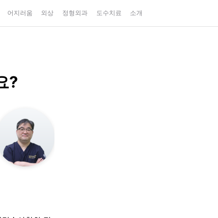
어지러움
외상
정형외과
도수치료
소개
요?