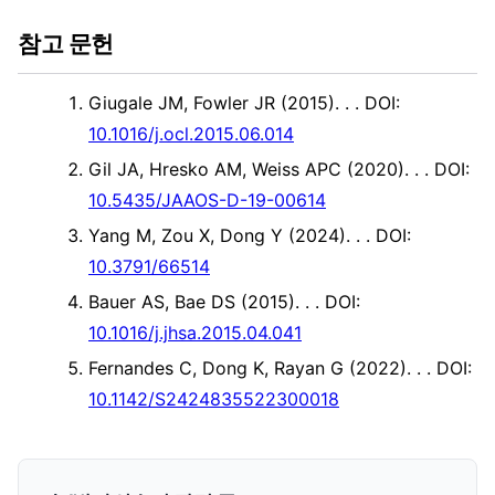
참고 문헌
Giugale JM, Fowler JR (2015). .
. DOI:
10.1016/j.ocl.2015.06.014
Gil JA, Hresko AM, Weiss APC (2020). .
. DOI:
10.5435/JAAOS-D-19-00614
Yang M, Zou X, Dong Y (2024). .
. DOI:
10.3791/66514
Bauer AS, Bae DS (2015). .
. DOI:
10.1016/j.jhsa.2015.04.041
Fernandes C, Dong K, Rayan G (2022). .
. DOI:
10.1142/S2424835522300018