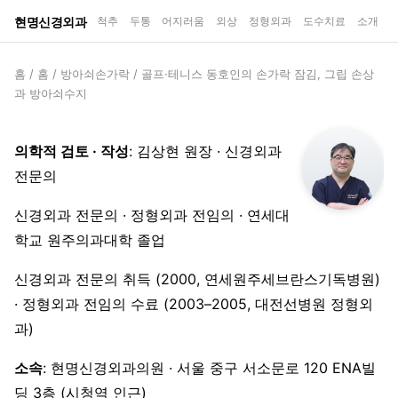
현명신경외과
척추
두통
어지러움
외상
정형외과
도수치료
소개
홈
/
홈
/
방아쇠손가락
/
골프·테니스 동호인의 손가락 잠김, 그립 손상
과 방아쇠수지
의학적 검토 · 작성
: 김상현 원장 · 신경외과
전문의
신경외과 전문의 · 정형외과 전임의 · 연세대
학교 원주의과대학 졸업
신경외과 전문의 취득 (2000, 연세원주세브란스기독병원)
· 정형외과 전임의 수료 (2003–2005, 대전선병원 정형외
과)
소속
: 현명신경외과의원 · 서울 중구 서소문로 120 ENA빌
딩 3층 (시청역 인근)