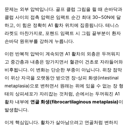
문제는 외부 압박입니다. 골프 클럽 그립을 쥘 때 손바닥과
클럽 사이의 접촉 압력은 임팩트 순간 최대 30~50N에 달
하고, 이 힘은 정확히 A1 활차 위치에 집중됩니다. 테니스
라켓도 마찬가지로, 포핸드 임팩트 시 그립 끝부분이 환자
손바닥 원위부를 강하게 누릅니다.
이런 반복적 압박이 계속되면 A1 활차의 외층은 두꺼워지
고 중간층과 내층은 망가지면서 혈관이 건초로 자라들어와
비후됩니다. 이 변화는 단순한 부종이 아닙니다. 위장 점막
이 위산 자극을 오랫동안 받으면 장-상피 화생(intestinal
metaplasia)으로 변하면서 원래는 위에 있을 수 없는 장 형
태의 상피세포가 자리잡는 것처럼, 손에서는 두꺼워진 A1
활차 내부에
연골 화생(fibrocartilaginous metaplasia)
이
발생합니다.
이게 핵심입니다. 활차가 살아남으려고 연골처럼 변하지