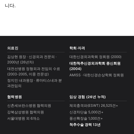
니다.
의료진
학회·자격
김상현 원장 · 신경외과 전문의 ·
대한신경외과학회 정회원 (2000)
2000년 (26년차)
대한척추신경외과학회 종신회원
대전선병원 정형외과 전임의 수료
(2004)
(2003-2005, 이중 전문성)
AMISS · 대한신경손상학회 정회원
정지인 내과원장 · 류마티스내과 분
과전임의
협력병원
임상 경험 (26년 누적)
신촌세브란스병원 협력의원
체외충격파(ESWT) 26,525건+
강북삼성병원 협력의원
신경차단술 5,000건+
서울대병원 외 6개소
풍선확장술 1,000건+
척추수술 경력 13년