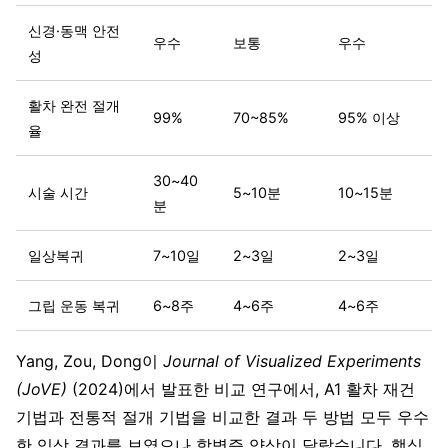
신경·동맥 안전
우수
보통
우수
성
활차 완전 절개
99%
70~85%
95% 이상
율
30~40
시술 시간
5~10분
10~15분
분
일상복귀
7~10일
2~3일
2~3일
그립 운동 복귀
6~8주
4~6주
4~6주
Yang, Zou, Dong이
Journal of Visualized Experiments
(JoVE)
(2024)에서 발표한 비교 연구에서, A1 활차 재건
기법과 전통적 절개 기법을 비교한 결과 두 방법 모두 우수
한 임상 결과를 보였으나 합병증 양상이 달랐습니다. 핵심