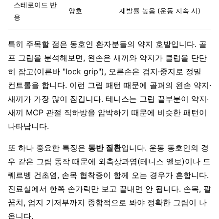
스테로이드 반
양호
재발률 높음 (운동 지속 시)
응
특히 주목할 점은 동호인 환자분들의 약지 호발입니다. 골
프 그립을 분석해보면, 왼손은 새끼와 약지가 클럽을 단단
히 잡고(이른바 "lock grip"), 오른손은 검지·중지로 정밀
컨트롤을 합니다. 이런 그립 패턴 때문에 골퍼의 왼손 약지·
새끼가 가장 많이 잠깁니다. 테니스는 그립 끝부분이 약지·
새끼 MCP 관절 직하방을 압박하기 때문에 비슷한 패턴이
나타납니다.
또 하나 중요한 특징은
동반 질환
입니다. 운동 동호인의 경
우 같은 그립 동작 때문에 외측상과염(테니스 엘보)이나 드
퀘르벵 건초염, 손목 협착증이 함께 오는 경우가 흔합니다.
진료실에서 한쪽 손가락만 보고 끝내면 안 됩니다. 손목, 팔
꿈치, 엄지 기저부까지 종합적으로 봐야 정확한 그림이 나
옵니다.