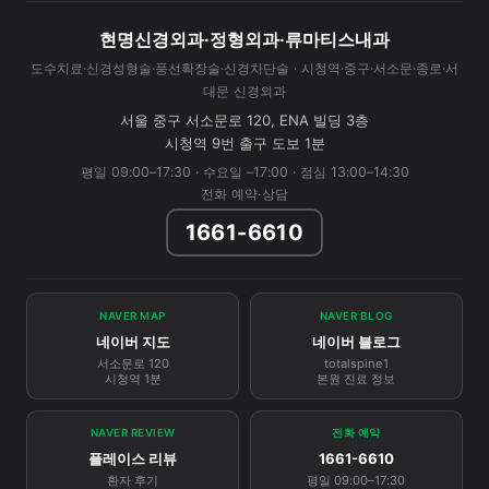
현명신경외과·정형외과·류마티스내과
도수치료·신경성형술·풍선확장술·신경차단술 · 시청역·중구·서소문·종로·서
대문 신경외과
서울 중구 서소문로 120, ENA 빌딩 3층
시청역 9번 출구 도보 1분
평일 09:00–17:30 · 수요일 –17:00 · 점심 13:00–14:30
전화 예약·상담
1661-6610
NAVER MAP
NAVER BLOG
네이버 지도
네이버 블로그
서소문로 120
totalspine1
시청역 1분
본원 진료 정보
NAVER REVIEW
전화 예약
플레이스 리뷰
1661-6610
환자 후기
평일 09:00–17:30