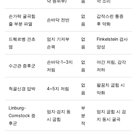
닥 원위부)
음
깍 소리
손가락 굴곡힘
없
갑작스런 통증
손바닥 전반
줄 부분 파열
음
후 약화
드퀘르벵 건초
엄지 기저부
없
Finkelstein 검사
염
손목
음
양성
손바닥·1~3지
없
야간 저림, 감각
수근관 증후군
저림
음
저하
없
팔꿈치 굽힘 시
척골신경 압박
4~5지 저림
음
악화
Linburg-
부
엄지·검지 동
엄지 굽힘 시 검
Comstock 증
분
시 굽힘
지 동시 굴곡
후군
적