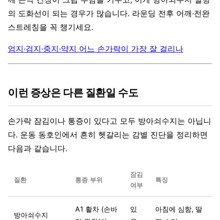
의 도화선이 되는 경우가 많습니다. 라운딩 전후 어깨·전완
스트레칭을 꼭 챙기세요.
엄지·검지·중지·약지 어느 손가락이 가장 잘 걸리나
이런 증상은 다른 질환일 수도
손가락 잠김이나 통증이 있다고 모두 방아쇠수지는 아닙니
다. 운동 동호인에서 흔히 헷갈리는 감별 진단을 정리하면
다음과 같습니다.
잠김
질환
통증 부위
특징
여부
A1 활차 (손바
있
아침에 심함, 딸
방아쇠수지