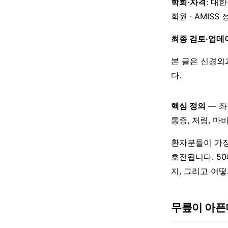
학회·자격
: 대
회원 · AMISS
최종 검토·업데
본 글은 신경외
다.
핵심 정의
— 좌
통증, 저림, 마
환자분들이 가장
호전됩니다. 5
지, 그리고 어
무릎이 아픈