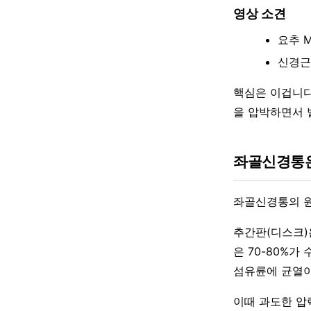
영상 소견
요추 M
신경근
핵심은 이겁니다.
을 압박하면서 발생
좌골신경통은
좌골신경통의 원
추간판(디스크)은 
은 70-80%
섬유륜에 균열이
이때 과도한 압