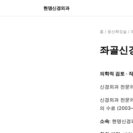
현명신경외과
홈
/
풍선확장술
/
좌골신경
의학적 검토 · 
신경외과 전문의
신경외과 전문의
의 수료 (200
소속
: 현명신경