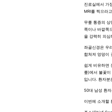
진료실에서 가장
MRI를 찍으라고
무릎 통증의 상
쪽이나 바깥쪽으
을 강력히 의심
좌골신경은 우리
합쳐져 엉덩이 깊
쉽게 비유하면 
릎)에서 불꽃이
입니다. 환자분
50대 남성 환
이번에 소개할 