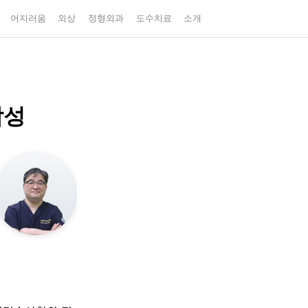
어지러움
외상
정형외과
도수치료
소개
남성