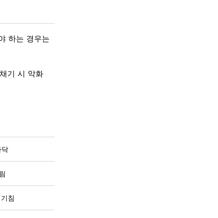
야 하는 경우는
재채기 시 악화
바닥
저림
 기침