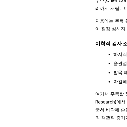
주소(Chief C
리까지 저립니다
처음에는 무릎 
이 점점 심해져
이학적 검사 
하지직거
슬관절 굴
발목 배굴
아킬레
여기서 주목할 점이 
Research)에
굽혀 바닥에 손
의 객관적 증거