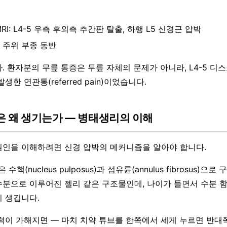
RI: L4-5 우측 후외측 추간판 탈출, 하행 L5 신경근 압박
 주위 부종 동반
 환자분의 무릎 통증은 무릎 자체의 문제가 아니라, L4-5 디스
한 연관통(referred pain)이었습니다.
 왜 생기는가 — 병태생리의 이해
인을 이해하려면 신경 압박의 메커니즘을 알아야 합니다.
수핵(nucleus pulposus)과 섬유륜(annulus fibrosus)으
가 수분으로 이루어진 젤리 같은 구조물인데, 나이가 들면서 수분
 생깁니다.
력이 가해지면 — 마치 치약 튜브를 한쪽에서 세게 누르면 반대