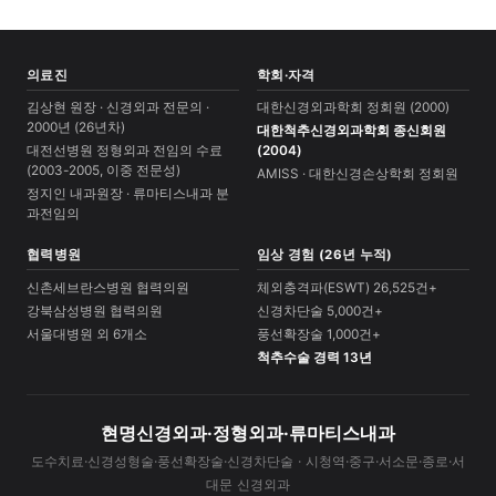
의료진
학회·자격
김상현 원장 · 신경외과 전문의 ·
대한신경외과학회 정회원 (2000)
2000년 (26년차)
대한척추신경외과학회 종신회원
대전선병원 정형외과 전임의 수료
(2004)
(2003-2005, 이중 전문성)
AMISS · 대한신경손상학회 정회원
정지인 내과원장 · 류마티스내과 분
과전임의
협력병원
임상 경험 (26년 누적)
신촌세브란스병원 협력의원
체외충격파(ESWT) 26,525건+
강북삼성병원 협력의원
신경차단술 5,000건+
서울대병원 외 6개소
풍선확장술 1,000건+
척추수술 경력 13년
현명신경외과·정형외과·류마티스내과
도수치료·신경성형술·풍선확장술·신경차단술 · 시청역·중구·서소문·종로·서
대문 신경외과