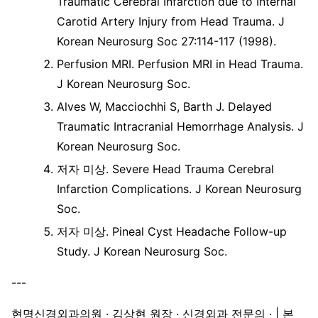
Traumatic Cerebral Infarction due to Internal
Carotid Artery Injury from Head Trauma. J
Korean Neurosurg Soc 27:114-117 (1998).
Perfusion MRI. Perfusion MRI in Head Trauma.
J Korean Neurosurg Soc.
Alves W, Macciochhi S, Barth J. Delayed
Traumatic Intracranial Hemorrhage Analysis. J
Korean Neurosurg Soc.
저자 미상. Severe Head Trauma Cerebral
Infarction Complications. J Korean Neurosurg
Soc.
저자 미상. Pineal Cyst Headache Follow-up
Study. J Korean Neurosurg Soc.
---
현명신경외과의원 · 김상현 원장 · 신경외과 전문의 · | 본