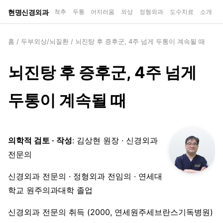
현명신경외과
척추
두통
어지러움
외상
정형외과
도수치료
소개
홈
/
두부외상/뇌질환
/
뇌진탕 후 증후군, 4주 넘게 두통이 계속될 때
뇌진탕 후 증후군, 4주 넘게
두통이 계속될 때
의학적 검토 · 작성
: 김상현 원장 · 신경외과
전문의
신경외과 전문의 · 정형외과 전임의 · 연세대
학교 원주의과대학 졸업
신경외과 전문의 취득 (2000, 연세원주세브란스기독병원)