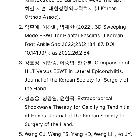
최신 지견. 대한정형외과학회지 (J Korean
Orthop Assoc).
임주애, 이찬희, 박재한 (2022). 3D Sweeping
Mode ESWT for Plantar Fasciitis. J Korean
Foot Ankle Soc 2022;26(2):84-87. DOI:
10.14193/jkfas.2022.26.2.84
강호정, 허만승, 이승엽, 한수봉. Comparison of
HILT Versus ESWT in Lateral Epicondylitis.
Journal of the Korean Society for Surgery of
the Hand.
성승용, 정증열, 윤한국. Extracorporeal
Shockwave Therapy for Calcifying Tendinitis
of Hands. Journal of the Korean Society for
Surgery of the Hand.
Wang CJ, Wang FS, Yang KD, Weng LH, Ko JY.