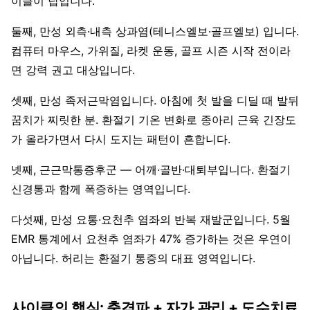
이클이 답입니다.
둘째, 만성 외측·내측 상과염(테니스엘보·골프엘보) 입니다.
컴퓨터 마우스, 가위질, 라켓 운동, 골프 시즌 시작 전이라
면 강력 권고 대상입니다.
셋째, 만성 족저근막염입니다. 아침에 첫 발을 디딜 때 발뒤
꿈치가 찌릿한 분. 환절기 기온 변화로 종아리 근육 긴장도
가 올라가면서 다시 도지는 패턴이 흔합니다.
넷째, 근근막통증후군 — 어깨·골반·대퇴부입니다. 환절기
신경통과 함께 폭증하는 영역입니다.
다섯째, 만성 요통·요천추 염좌의 반복 재발군입니다. 5월
EMR 통계에서 요천추 염좌가 47% 증가하는 것은 우연이
아닙니다. 허리는 환절기 통증의 대표 영역입니다.
사이클의 핵심: 충격파 + 자가 관리 + 도수치료