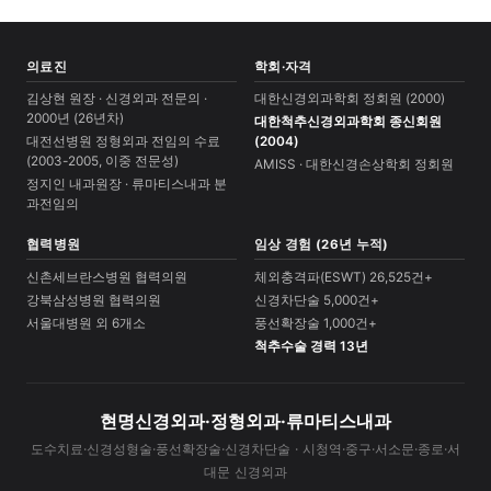
의료진
학회·자격
김상현 원장 · 신경외과 전문의 ·
대한신경외과학회 정회원 (2000)
2000년 (26년차)
대한척추신경외과학회 종신회원
대전선병원 정형외과 전임의 수료
(2004)
(2003-2005, 이중 전문성)
AMISS · 대한신경손상학회 정회원
정지인 내과원장 · 류마티스내과 분
과전임의
협력병원
임상 경험 (26년 누적)
신촌세브란스병원 협력의원
체외충격파(ESWT) 26,525건+
강북삼성병원 협력의원
신경차단술 5,000건+
서울대병원 외 6개소
풍선확장술 1,000건+
척추수술 경력 13년
현명신경외과·정형외과·류마티스내과
도수치료·신경성형술·풍선확장술·신경차단술 · 시청역·중구·서소문·종로·서
대문 신경외과