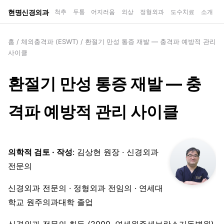
현명신경외과
척추
두통
어지러움
외상
정형외과
도수치료
소개
홈
/
체외충격파 (ESWT)
/
환절기 만성 통증 재발 — 충격파 예방적 관리
사이클
환절기 만성 통증 재발 — 충
격파 예방적 관리 사이클
의학적 검토 · 작성
: 김상현 원장 · 신경외과
전문의
신경외과 전문의 · 정형외과 전임의 · 연세대
학교 원주의과대학 졸업
신경외과 전문의 취득 (2000, 연세원주세브란스기독병원)