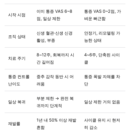
이미 통증 VAS 6~8
통증 VAS 0~2점, 가
시작 시점
점, 일상 제한
벼운 뻐근함
신생 혈관·신생 신경
안정기, 리모델링 가
조직 상태
활성, 부종
능한 상태
8~12주, 회복까지 시
4~6주, 단축된 사이
치료 주기
간 길어짐
클
통증 컨트롤
중추 감작 동반 시 어
통증 폭발 자체를 차
난이도
려움
단
부분 제한 → 완전 복
일상 복귀
일상 제한 거의 없음
귀까지 단계적
1년 내 50% 이상 재발
사이클 유지 시 현저
재발률
흔함
히 감소