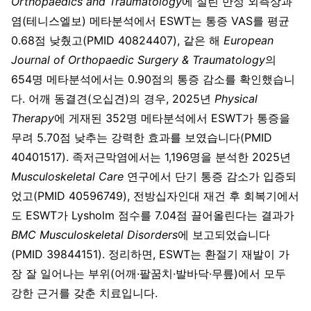
Orthopaedics and Traumatology
에 실린 만성 외측상과
염(테니스엘보) 메타분석에서 ESWT는 통증 VAS를 평균
0.68점 낮췄고(PMID 40824407), 같은 해
European
Journal of Orthopaedic Surgery & Traumatology
의
654명 메타분석에서는 0.90점의 통증 감소를 확인했습니
다. 어깨 동결견(오십견)의 경우, 2025년
Physical
Therapy
에 게재된 352명 메타분석에서 ESWT가 통증을
무려 5.70점 낮추는 강력한 효과를 보였습니다(PMID
40401517). 족저근막염에서는 1,196명을 분석한 2025년
Musculoskeletal Care
연구에서 단기 통증 감소가 입증되
었고(PMID 40596749), 전방십자인대 재건 후 회복기에서
도 ESWT가 Lysholm 점수를 7.04점 끌어올린다는 결과가
BMC Musculoskeletal Disorders
에 보고되었습니다
(PMID 39844151). 정리하면, ESWT는 환절기 재발이 가
장 잘 일어나는 부위(어깨·팔꿈치·발바닥·무릎)에서 모두
강한 근거를 갖춘 치료입니다.