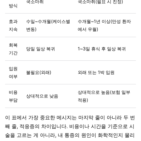
국소마취
국소마취(필요 시 진정)
방식
효과
수일~수개월(케이스별
수개월~1년 이상(만성 환자
지속
변동)
에서 우월)
회복
당일 일상 복귀
1~3일 휴식 후 일상 복귀
기간
입원
불필요(외래)
외래 또는 1박 입원
여부
비용
상대적으로 높음(보험 일부
상대적으로 낮음
부담
적용)
이 표에서 가장 중요한 메시지는 마지막 줄이 아니라 두 번
째 줄, 적응증의 차이입니다. 비용이나 시간을 기준으로 시
술을 고르는 게 아니라, 내 통증의 원인이 화학적인지 물리