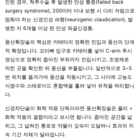
인된 경우, 척추수술 후 발생한 만성 통증(failed back
surgery syndrome), 200미터 이내 보행 시 다리 저림으로
멈춰야 하는 신경인성 파행(neurogenic claudication), 발
병한 지 6개월 이상 된 만성 좌골신경통.
풍선확장술의 핵심은 카테터의 정확한 진입과 풍선의 단계
적 확장입니다. 꼬리뼈 입구로 카테터를 넣어 C-arm 투시
영상으로 정확히 좁아진 부위까지 진입시키고, 조영제로
막힌 곳을 확인한 뒤 풍선을 부풀립니다. 일반적으로 3~5
번 위치를 옮겨가며 풍선을 작동시키고, 그 사이에 고농도
식염수와 스테로이드 혼합액을 흘려 넣어 유착을 박리합니
다.
신경차단술이 화학 작용 단독이라면 풍선확장술은 물리 +
화학 작용의 결합이라고 보시면 됩니다. 좁아진 공간을 넓
히고, 그 넓혀진 통로로 약물이 깊숙이 도달하니 효과의 지
속 기간 자체가 달라집니다.