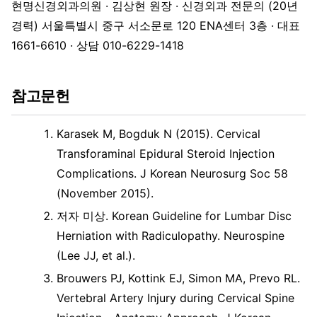
현명신경외과의원 · 김상현 원장 · 신경외과 전문의 (20년
경력) 서울특별시 중구 서소문로 120 ENA센터 3층 · 대표
1661-6610 · 상담 010-6229-1418
참고문헌
Karasek M, Bogduk N (2015). Cervical
Transforaminal Epidural Steroid Injection
Complications. J Korean Neurosurg Soc 58
(November 2015).
저자 미상. Korean Guideline for Lumbar Disc
Herniation with Radiculopathy. Neurospine
(Lee JJ, et al.).
Brouwers PJ, Kottink EJ, Simon MA, Prevo RL.
Vertebral Artery Injury during Cervical Spine