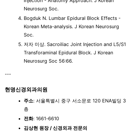
Injection - Anatomy Approach. J Korean
Neurosurg Soc.
Bogduk N. Lumbar Epidural Block Effects -
Korean Meta-analysis. J Korean Neurosurg
Soc.
저자 미상. Sacroiliac Joint Injection and L5/S1
Transforaminal Epidural Block. J Korean
Neurosurg Soc 56:66.
---
현명신경외과의원
주소
: 서울특별시 중구 서소문로 120 ENA빌딩 3
층
전화
: 1661-6610
김상현 원장 / 신경외과 전문의