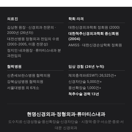
의료진
학회·자격
김상현 원장 · 신경외과 전문의 ·
대한신경외과학회 정회원 (2000)
2000년 (26년차)
대한척추신경외과학회 종신회원
대전선병원 정형외과 전임의 수료
(2004)
(2003-2005, 이중 전문성)
AMISS · 대한신경손상학회 정회원
정지인 내과원장 · 류마티스내과 분
과전임의
협력병원
임상 경험 (26년 누적)
신촌세브란스병원 협력의원
체외충격파(ESWT) 26,525건+
강북삼성병원 협력의원
신경차단술 5,000건+
서울대병원 외 6개소
풍선확장술 1,000건+
척추수술 경력 13년
현명신경외과·정형외과·류마티스내과
도수치료·신경성형술·풍선확장술·신경차단술 · 시청역·중구·서소문·종로·서
대문 신경외과