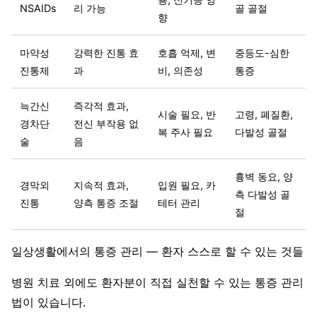
NSAIDs
리 가능
골 골절
향
마약성
강력한 진통 효
호흡 억제, 변
중등도-심한
진통제
과
비, 의존성
통증
늑간신
즉각적 효과,
시술 필요, 반
고령, 폐질환,
경차단
전신 부작용 없
복 주사 필요
다발성 골절
술
음
흉벽 동요, 양
경막외
지속적 효과,
입원 필요, 카
측 다발성 골
진통
양측 통증 조절
테터 관리
절
일상생활에서의 통증 관리 — 환자 스스로 할 수 있는 것들
병원 치료 외에도 환자분이 직접 실천할 수 있는 통증 관리
법이 있습니다.