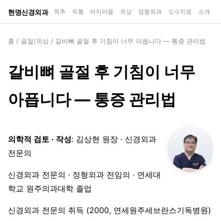
현명신경외과
척추
두통
어지러움
외상
정형외과
도수치료
소개
홈
/
골절/외상
/
갈비뼈 골절 후 기침이 너무 아픕니다 — 통증 관리법
갈비뼈 골절 후 기침이 너무
아픕니다 — 통증 관리법
의학적 검토 · 작성
: 김상현 원장 · 신경외과
전문의
신경외과 전문의 · 정형외과 전임의 · 연세대
학교 원주의과대학 졸업
신경외과 전문의 취득 (2000, 연세원주세브란스기독병원)