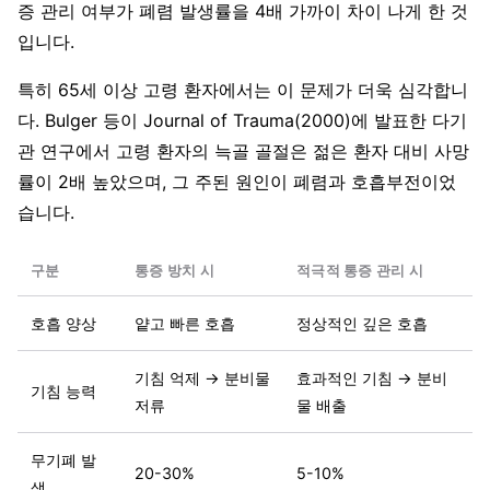
증 관리 여부가 폐렴 발생률을 4배 가까이 차이 나게 한 것
입니다.
특히 65세 이상 고령 환자에서는 이 문제가 더욱 심각합니
다. Bulger 등이 Journal of Trauma(2000)에 발표한 다기
관 연구에서 고령 환자의 늑골 골절은 젊은 환자 대비 사망
률이 2배 높았으며, 그 주된 원인이 폐렴과 호흡부전이었
습니다.
구분
통증 방치 시
적극적 통증 관리 시
호흡 양상
얕고 빠른 호흡
정상적인 깊은 호흡
기침 억제 → 분비물
효과적인 기침 → 분비
기침 능력
저류
물 배출
무기폐 발
20-30%
5-10%
생