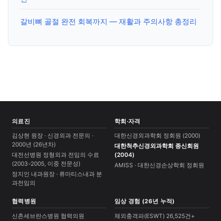
갈비뼈 골절 완전 회복까지 — 재활과 주의사항 총정리
의료진
학회·자격
김상현 원장 · 신경외과 전문의 ·
대한신경외과학회 정회원 (2000)
2000년 (26년차)
대한척추신경외과학회 종신회원
대전선병원 정형외과 전임의 수료
(2004)
(2003-2005, 이중 전문성)
AMISS · 대한신경손상학회 정회원
정지인 내과원장 · 류마티스내과 분
과전임의
협력병원
임상 경험 (26년 누적)
신촌세브란스병원 협력의원
체외충격파(ESWT) 26,525건+