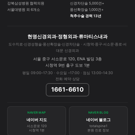
강북삼성병원 협력의원
신경차단술 5,000건+
서울대병원 외 6개소
풍선확장술 1,000건+
척추수술 경력 13년
현명신경외과·정형외과·류마티스내과
도수치료·신경성형술·풍선확장술·신경차단술 · 시청역·중구·서소문·종로·서
대문 신경외과
서울 중구 서소문로 120, ENA 빌딩 3층
시청역 9번 출구 도보 1분
평일 09:00–17:30 · 수요일 –17:00 · 점심 13:00–14:30
전화 예약·상담
1661-6610
NAVER MAP
NAVER BLOG
네이버 지도
네이버 블로그
서소문로 120
totalspine1
시청역 1분
본원 진료 정보