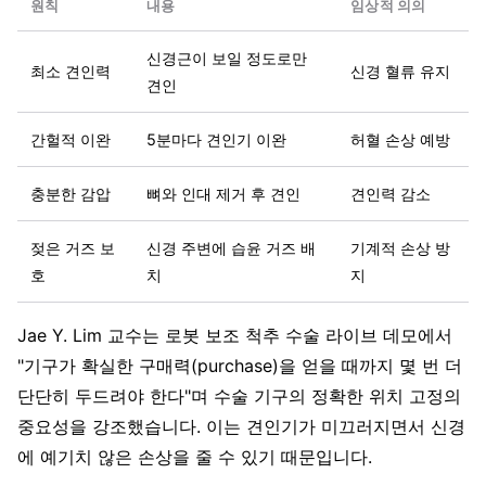
원칙
내용
임상적 의의
신경근이 보일 정도로만
최소 견인력
신경 혈류 유지
견인
간헐적 이완
5분마다 견인기 이완
허혈 손상 예방
충분한 감압
뼈와 인대 제거 후 견인
견인력 감소
젖은 거즈 보
신경 주변에 습윤 거즈 배
기계적 손상 방
호
치
지
Jae Y. Lim 교수는 로봇 보조 척추 수술 라이브 데모에서
"기구가 확실한 구매력(purchase)을 얻을 때까지 몇 번 더
단단히 두드려야 한다"며 수술 기구의 정확한 위치 고정의
중요성을 강조했습니다. 이는 견인기가 미끄러지면서 신경
에 예기치 않은 손상을 줄 수 있기 때문입니다.