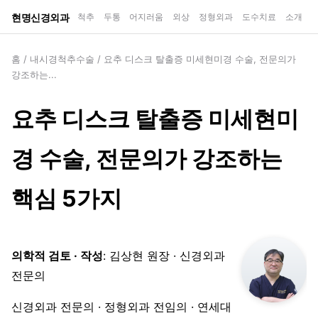
현명신경외과
척추
두통
어지러움
외상
정형외과
도수치료
소개
홈
/
내시경척추수술
/
요추 디스크 탈출증 미세현미경 수술, 전문의가
강조하는...
요추 디스크 탈출증 미세현미
경 수술, 전문의가 강조하는
핵심 5가지
의학적 검토 · 작성
: 김상현 원장 · 신경외과
전문의
신경외과 전문의 · 정형외과 전임의 · 연세대