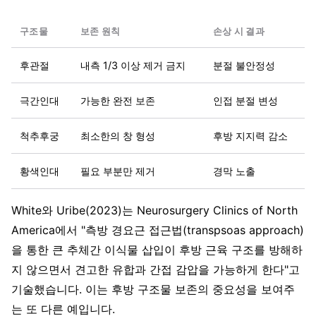
구조물
보존 원칙
손상 시 결과
후관절
내측 1/3 이상 제거 금지
분절 불안정성
극간인대
가능한 완전 보존
인접 분절 변성
척추후궁
최소한의 창 형성
후방 지지력 감소
황색인대
필요 부분만 제거
경막 노출
White와 Uribe(2023)는 Neurosurgery Clinics of North
America에서 "측방 경요근 접근법(transpsoas approach)
을 통한 큰 추체간 이식물 삽입이 후방 근육 구조를 방해하
지 않으면서 견고한 유합과 간접 감압을 가능하게 한다"고
기술했습니다. 이는 후방 구조물 보존의 중요성을 보여주
는 또 다른 예입니다.