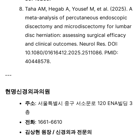
Taha AM, Hegab A, Yousef M, et al. (2025). A
meta-analysis of percutaneous endoscopic
discectomy and microdiscectomy for lumbar
disc herniation: assessing surgical efficacy
and clinical outcomes. Neurol Res. DOI:
10.1080/01616412.2025.2511086. PMID:
40448578.
---
현명신경외과의원
주소
: 서울특별시 중구 서소문로 120 ENA빌딩 3
층
전화
: 1661-6610
김상현 원장 / 신경외과 전문의