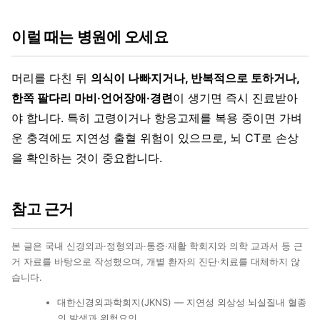
이럴 때는 병원에 오세요
머리를 다친 뒤
의식이 나빠지거나, 반복적으로 토하거나,
한쪽 팔다리 마비·언어장애·경련
이 생기면 즉시 진료받아
야 합니다. 특히 고령이거나 항응고제를 복용 중이면 가벼
운 충격에도 지연성 출혈 위험이 있으므로, 뇌 CT로 손상
을 확인하는 것이 중요합니다.
참고 근거
본 글은 국내 신경외과·정형외과·통증·재활 학회지와 의학 교과서 등 근
거 자료를 바탕으로 작성했으며, 개별 환자의 진단·치료를 대체하지 않
습니다.
대한신경외과학회지(JKNS) — 지연성 외상성 뇌실질내 혈종
의 발생과 위험요인