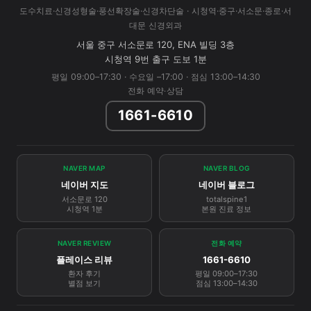
도수치료·신경성형술·풍선확장술·신경차단술 · 시청역·중구·서소문·종로·서
대문 신경외과
서울 중구 서소문로 120, ENA 빌딩 3층
시청역 9번 출구 도보 1분
평일 09:00–17:30 · 수요일 –17:00 · 점심 13:00–14:30
전화 예약·상담
1661-6610
NAVER MAP
NAVER BLOG
네이버 지도
네이버 블로그
서소문로 120
totalspine1
시청역 1분
본원 진료 정보
NAVER REVIEW
전화 예약
플레이스 리뷰
1661-6610
환자 후기
평일 09:00–17:30
별점 보기
점심 13:00–14:30