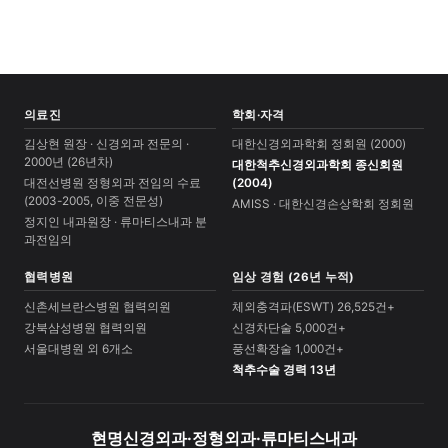
의료진
학회·자격
김상현 원장 · 신경외과 전문의 ·
대한신경외과학회 정회원 (2000)
2000년 (26년차)
대한척추신경외과학회 종신회원
대전선병원 정형외과 전임의 수료
(2004)
(2003-2005, 이중 전문성)
AMISS · 대한신경손상학회 정회원
정지인 내과원장 · 류마티스내과 분
과전임의
협력병원
임상 경험 (26년 누적)
신촌세브란스병원 협력의원
체외충격파(ESWT) 26,525건+
강북삼성병원 협력의원
신경차단술 5,000건+
서울대병원 외 6개소
풍선확장술 1,000건+
척추수술 경력 13년
현명신경외과·정형외과·류마티스내과