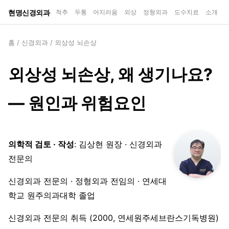
현명신경외과
척추
두통
어지러움
외상
정형외과
도수치료
소개
홈
/
신경외과
/
외상성 뇌손상
외상성 뇌손상, 왜 생기나요?
— 원인과 위험요인
의학적 검토 · 작성
: 김상현 원장 · 신경외과
전문의
신경외과 전문의 · 정형외과 전임의 · 연세대
학교 원주의과대학 졸업
신경외과 전문의 취득 (2000, 연세원주세브란스기독병원)