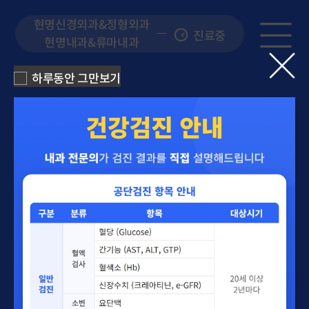
현명신경외과&정형외과
현명내과&류마내과
하루동안 그만보기
1
감기, 독감, 장염, 설사, 심한
피로, 숙취는