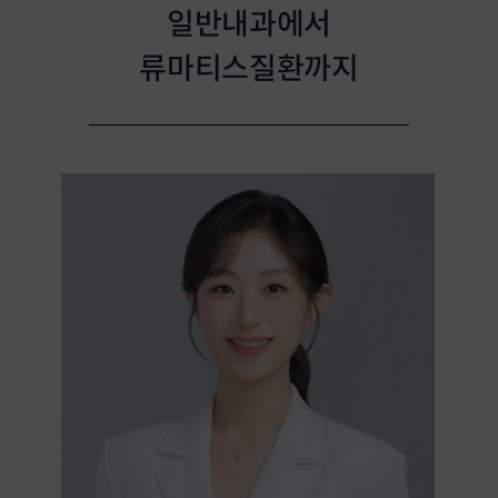
정형외과 전임의를 3년 간 추가 수련하여,
일반내과에서
진료과목에 한계가 없이 통증을
류마티스질환까지
종합적으로 파악합니다.