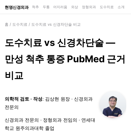
현명신경외과
척추
두통
어지러움
외상
정형외과
도수치료
소개
홈
/
도수치료
/
도수치료 vs 신경차단술 비교
도수치료 vs 신경차단술 —
만성 척추 통증 PubMed 근거
비교
의학적 검토 · 작성
: 김상현 원장 · 신경외과
전문의
신경외과 전문의 · 정형외과 전임의 · 연세대
학교 원주의과대학 졸업