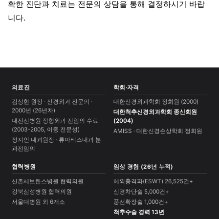
확한 진단과 치료는 전문의 상담을 통해 결정하시기 바랍
니다.
의료진
학회·자격
김상현 원장 · 신경외과 전문의 ·
대한신경외과학회 정회원 (2000)
2000년 (26년차)
대한척추신경외과학회 종신회원
대전선병원 정형외과 전임의 수료
(2004)
(2003-2005, 이중 전문성)
AMISS · 대한신경손상학회 정회원
정지인 내과원장 · 류마티스내과 분
과전임의
협력병원
임상 경험 (26년 누적)
신촌세브란스병원 협력의원
체외충격파(ESWT) 26,525건+
강북삼성병원 협력의원
신경차단술 5,000건+
서울대병원 외 6개소
풍선확장술 1,000건+
척추수술 경력 13년