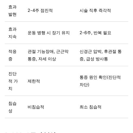
효과
2-4주 점진적
시술 직후 즉각적
발현
효과
운동 병행 시 장기 유지
2-6주, 반복 필요
지속
적응
관절 기능장애, 근근막
신경근 압박, 후관절 통
증
통증, 자세 이상
증, 급성 방사통
진단
통증 원인 확인(진단적
적 가
제한적
차단)
치
침습
비침습적
최소 침습적
성