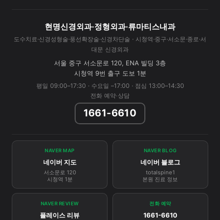
현명신경외과·정형외과·류마티스내과
도수치료·신경성형술·풍선확장술·신경차단술 · 시청역·중구·서소문·종로·서
대문 신경외과
서울 중구 서소문로 120, ENA 빌딩 3층
시청역 9번 출구 도보 1분
평일 09:00–17:30 · 수요일 –17:00 · 점심 13:00–14:30
전화 예약·상담
1661-6610
NAVER MAP
NAVER BLOG
네이버 지도
네이버 블로그
서소문로 120
totalspine1
시청역 1분
본원 진료 정보
NAVER REVIEW
전화 예약
플레이스 리뷰
1661-6610