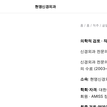
현명신경외과
홈
/
홈
/
척추
/
골밀
의학적 검토 · 
신경외과 전문의
신경외과 전문의
의 수료 (200
소속
: 현명신경
학회·자격
: 대
회원 · AMISS
최종 검토·업데