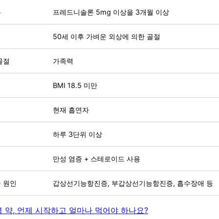
용
프레드니솔론 5mg 이상을 3개월 이상
50세 이후 가벼운 외상에 의한 골절
골절
가족력
BMI 18.5 미만
현재 흡연자
하루 3단위 이상
염
만성 염증 + 스테로이드 사용
 원인
갑상선기능항진증, 부갑상선기능항진증, 흡수장애 등
 약, 언제 시작하고 얼마나 먹어야 하나요?