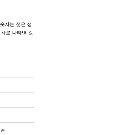
 숫자는 젊은 성
편차로 나타낸 값
도
계
공증