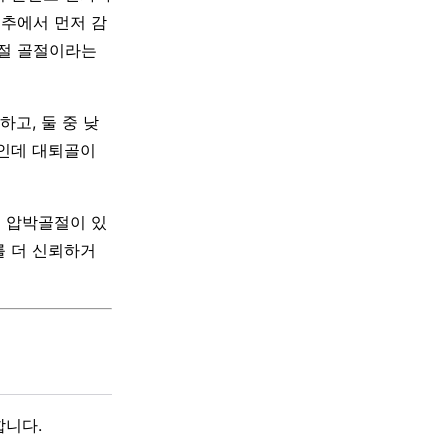
요추에서 먼저 감
고관절 골절이라는
고, 둘 중 낮
상인데 대퇴골이
추 압박골절이 있
를 더 신뢰하거
합니다.