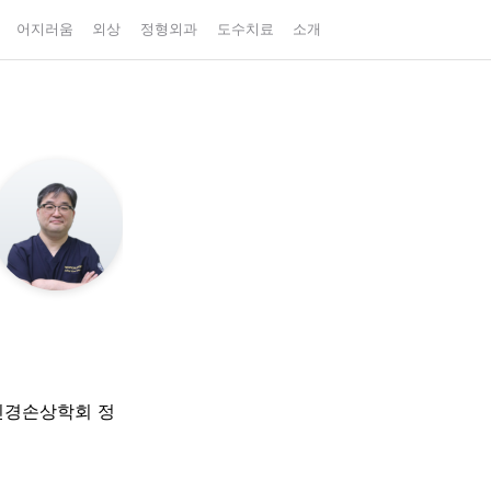
어지러움
외상
정형외과
도수치료
소개
신경손상학회 정