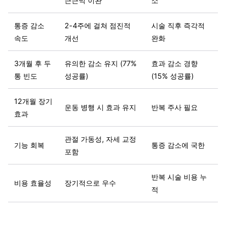
근근막 이완
소
통증 감소
2-4주에 걸쳐 점진적
시술 직후 즉각적
속도
개선
완화
3개월 후 두
유의한 감소 유지 (77%
효과 감소 경향
통 빈도
성공률)
(15% 성공률)
12개월 장기
운동 병행 시 효과 유지
반복 주사 필요
효과
관절 가동성, 자세 교정
기능 회복
통증 감소에 국한
포함
반복 시술 비용 누
비용 효율성
장기적으로 우수
적