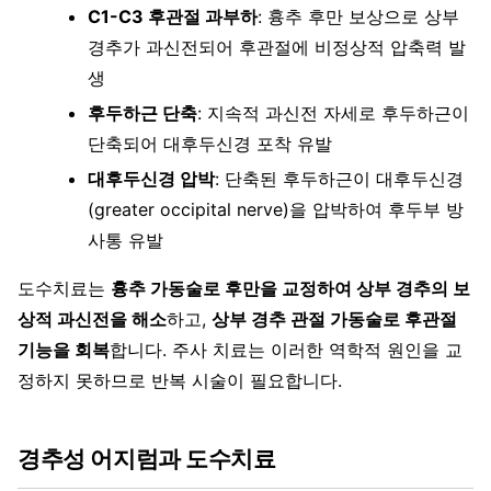
C1-C3 후관절 과부하
: 흉추 후만 보상으로 상부
경추가 과신전되어 후관절에 비정상적 압축력 발
생
후두하근 단축
: 지속적 과신전 자세로 후두하근이
단축되어 대후두신경 포착 유발
대후두신경 압박
: 단축된 후두하근이 대후두신경
(greater occipital nerve)을 압박하여 후두부 방
사통 유발
도수치료는
흉추 가동술로 후만을 교정하여 상부 경추의 보
상적 과신전을 해소
하고,
상부 경추 관절 가동술로 후관절
기능을 회복
합니다. 주사 치료는 이러한 역학적 원인을 교
정하지 못하므로 반복 시술이 필요합니다.
경추성 어지럼과 도수치료