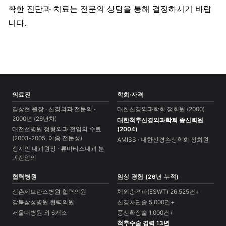
확한 진단과 치료는 전문의 상담을 통해 결정하시기 바랍
니다.
의료진
학회·자격
김상현 원장 · 신경외과 전문의 ·
대한신경외과학회 정회원 (2000)
2000년 (26년차)
대한척추신경외과학회 종신회원
대전선병원 정형외과 전임의 수료
(2004)
(2003-2005, 이중 전문성)
AMISS · 대한신경손상학회 정회원
정지인 내과원장 · 류마티스내과 분
과전임의
협력병원
임상 경험 (26년 누적)
신촌세브란스병원 협력의원
체외충격파(ESWT) 26,525건+
강북삼성병원 협력의원
신경차단술 5,000건+
서울대병원 외 6개소
풍선확장술 1,000건+
척추수술 경력 13년