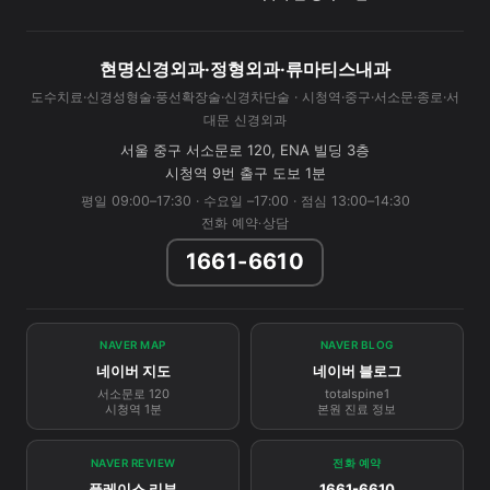
현명신경외과·정형외과·류마티스내과
도수치료·신경성형술·풍선확장술·신경차단술 · 시청역·중구·서소문·종로·서
대문 신경외과
서울 중구 서소문로 120, ENA 빌딩 3층
시청역 9번 출구 도보 1분
평일 09:00–17:30 · 수요일 –17:00 · 점심 13:00–14:30
전화 예약·상담
1661-6610
NAVER MAP
NAVER BLOG
네이버 지도
네이버 블로그
서소문로 120
totalspine1
시청역 1분
본원 진료 정보
NAVER REVIEW
전화 예약
플레이스 리뷰
1661-6610