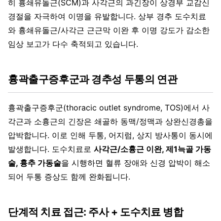
히 흉쇄유돌근(SCM)과 사각근의 과긴장이 상경부 교감신
경절을 자극하여 이명을 유발합니다. 상부 경추 도수치료
와 흉쇄유돌근/사각근 근근막 이완 후 이명 강도가 감소한
임상 보고가 다수 축적되고 있습니다.
흉곽출구증후군과 경추성 두통의 연관
흉곽출구증후군(thoracic outlet syndrome, TOS)에서 사
각근과 소흉근의 긴장은 쇄골하 동맥/정맥과 상완신경총을
압박합니다. 이로 인해 두통, 어지럼, 상지 방사통이 동시에
발생합니다. 도수치료로
사각근/소흉근 이완, 제1늑골 가동
술, 흉추 가동술
을 시행하면 혈류 장애와 신경 압박이 해소
되어 두통 증상도 함께 완화됩니다.
단계적 치료 접근: 주사 + 도수치료 병합