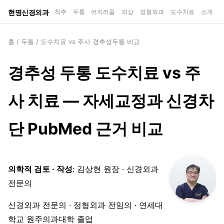
현명신경외과
척추
두통
어지러움
외상
정형외과
도수치료
소개
홈
/
두통
/
도수치료 vs 주사 경추성두통 비교
경추성 두통 도수치료 vs 주
사 치료 — 자세교정과 신경차
단 PubMed 근거 비교
의학적 검토 · 작성
: 김상현 원장 · 신경외과
전문의
신경외과 전문의 · 정형외과 전임의 · 연세대
학교 원주의과대학 졸업