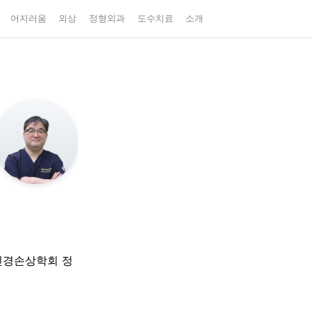
어지러움
외상
정형외과
도수치료
소개
신경손상학회 정