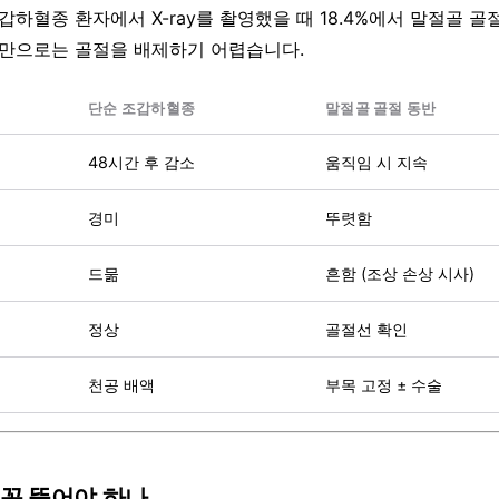
갑하혈종 환자에서 X-ray를 촬영했을 때 18.4%에서 말절골 
견만으로는 골절을 배제하기 어렵습니다.
단순 조갑하혈종
말절골 골절 동반
48시간 후 감소
움직임 시 지속
경미
뚜렷함
드묾
흔함 (조상 손상 시사)
정상
골절선 확인
천공 배액
부목 고정 ± 수술
 꼭 뚫어야 하나