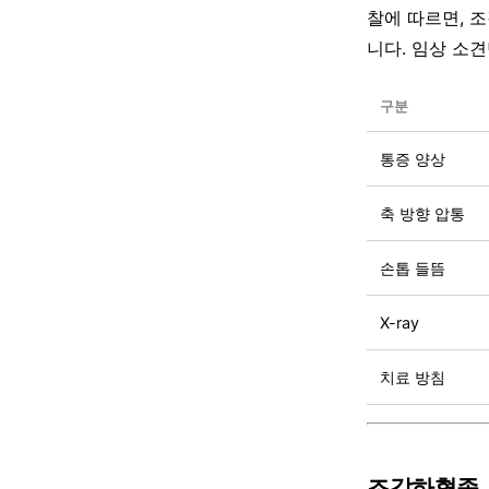
찰에 따르면, 조
니다. 임상 소
구분
통증 양상
축 방향 압통
손톱 들뜸
X-ray
치료 방침
조갑하혈종,