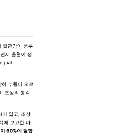
사이에 혈관망이 풍부
되면서 출혈이 생
gual
갇혀 부풀어 오르
이 조상의 통각
)이 얇고, 조상
984)에 보고한 바
이 60%에 달합