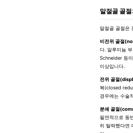
말절골 골절
말절골 골절은 
비전위 골절(non-d
다. 알루미늄 부
Schneider 
이상입니다.
전위 골절(displa
복(closed r
경우에는 수술적
분쇄 골절(commi
필연적으로 동반
히 탈락했다면 