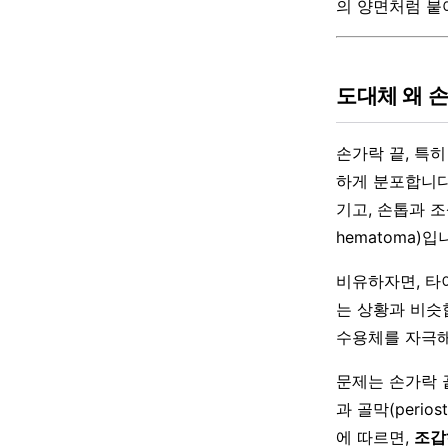
의 양면처럼 붙
도대체 왜 
손가락 끝, 특히 
하게 분포합니다
기고, 손톱과 조
hematoma)입
비유하자면, 타
는 상황과 비슷
수용체를 자극해
문제는 손가락 끝
과 골막(perio
에 따르면,
조갑