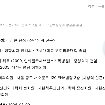
척추
두통
수지
/
손가락이 문에 끼었을 때 — 조갑하혈종과 말절골 골절
작성
: 김상현 원장 · 신경외과 전문의
 · 정형외과 전임의 · 연세대학교 원주의과대학 졸업
 취득 (2000, 연세원주세브란스기독병원) · 정형외과 전임
3–2005, 대전선병원 정형외과)
외과의원 · 서울 중구 서소문로 120 ENA빌딩 3층 (시청역 인근)
한신경외과학회 정회원 · 대한척추신경외과학회 종신회원 · 대한
 정회원
이트
: 2026-03-09