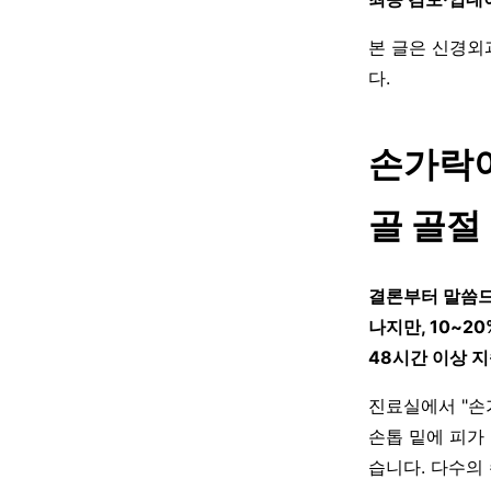
본 글은 신경외
다.
손가락이
골 골절
결론부터 말씀드
나지만, 10~
48시간 이상 지
진료실에서 "손
손톱 밑에 피가
습니다. 다수의