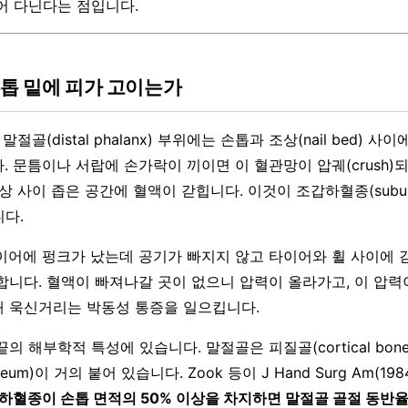
어 다닌다는 점입니다.
손톱 밑에 피가 고이는가
말절골(distal phalanx) 부위에는 손톱과 조상(nail bed) 
. 문틈이나 서랍에 손가락이 끼이면 이 혈관망이 압궤(crush)
상 사이 좁은 공간에 혈액이 갇힙니다. 이것이 조갑하혈종(subun
니다.
이어에 펑크가 났는데 공기가 빠지지 않고 타이어와 휠 사이에 
합니다. 혈액이 빠져나갈 곳이 없으니 압력이 올라가고, 이 압력
 욱신거리는 박동성 통증을 일으킵니다.
의 해부학적 특성에 있습니다. 말절골은 피질골(cortical bone
steum)이 거의 붙어 있습니다. Zook 등이 J Hand Surg Am(1
하혈종이 손톱 면적의 50% 이상을 차지하면 말절골 골절 동반율