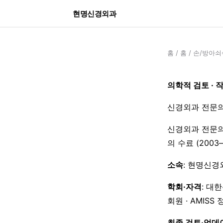
현명신경외과
홈
/
홈
/
손/방아쇠
의학적 검토 · 
신경외과 전문의
신경외과 전문의
의 수료 (200
소속
: 현명신경
학회·자격
: 대
회원 · AMISS
최종 검토·업데