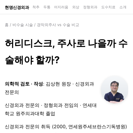
현명신경외과
척추
두통
어지러움
외상
정형외과
도수치료
소개
홈
/
비수술 시술
/
경막외주사 vs 수술 비교
허리디스크, 주사로 나을까 수
술해야 할까?
의학적 검토 · 작성
: 김상현 원장 · 신경외과
전문의
신경외과 전문의 · 정형외과 전임의 · 연세대
학교 원주의과대학 졸업
신경외과 전문의 취득 (2000, 연세원주세브란스기독병원)