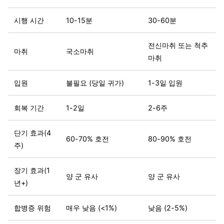
시행 시간
10-15분
30-60분
전신마취 또는 척추
마취
국소마취
마취
입원
불필요 (당일 귀가)
1-3일 입원
회복 기간
1-2일
2-6주
단기 효과(4
60-70% 호전
80-90% 호전
주)
장기 효과(1
양 군 유사
양 군 유사
년+)
합병증 위험
매우 낮음 (<1%)
낮음 (2-5%)