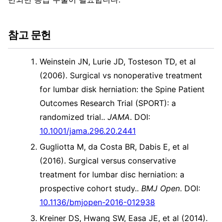
참고 문헌
Weinstein JN, Lurie JD, Tosteson TD, et al
(2006). Surgical vs nonoperative treatment
for lumbar disk herniation: the Spine Patient
Outcomes Research Trial (SPORT): a
randomized trial..
JAMA
. DOI:
10.1001/jama.296.20.2441
Gugliotta M, da Costa BR, Dabis E, et al
(2016). Surgical versus conservative
treatment for lumbar disc herniation: a
prospective cohort study..
BMJ Open
. DOI:
10.1136/bmjopen-2016-012938
Kreiner DS, Hwang SW, Easa JE, et al (2014).