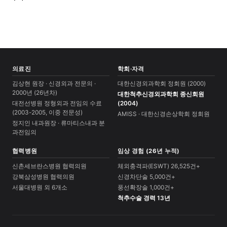
의료진
학회·자격
김상현 원장 · 신경외과 전문의 ·
대한신경외과학회 정회원 (2000)
2000년 (26년차)
대한척추신경외과학회 종신회원
대전선병원 정형외과 전임의 수료
(2004)
(2003-2005, 이중 전문성)
AMISS · 대한신경손상학회 정회원
정지인 내과원장 · 류마티스내과 분
과전임의
협력병원
임상 경험 (26년 누적)
신촌세브란스병원 협력의원
체외충격파(ESWT) 26,525건+
강북삼성병원 협력의원
신경차단술 5,000건+
서울대병원 외 6개소
풍선확장술 1,000건+
척추수술 경력 13년