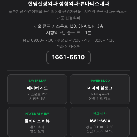
현명신경외과·정형외과·류마티스내과
도수치료·신경성형술·풍선확장술·신경차단술 · 시청역·중구·서소문·종로·서
대문 신경외과
서울 중구 서소문로 120, ENA 빌딩 3층
시청역 9번 출구 도보 1분
평일 09:00–17:30 · 수요일 –17:00 · 점심 13:00–14:30
전화 예약·상담
1661-6610
NAVER MAP
NAVER BLOG
네이버 지도
네이버 블로그
서소문로 120
totalspine1
시청역 1분
본원 진료 정보
NAVER REVIEW
전화 예약
플레이스 리뷰
1661-6610
환자 후기
평일 09:00–17:30
별점 보기
점심 13:00–14:30