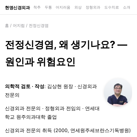
현명신경외과
척추
두통
어지러움
외상
정형외과
도수치료
소개
홈
/
어지럼
/
전정신경염
전정신경염, 왜 생기나요? —
원인과 위험요인
의학적 검토 · 작성
: 김상현 원장 · 신경외과
전문의
신경외과 전문의 · 정형외과 전임의 · 연세대
학교 원주의과대학 졸업
신경외과 전문의 취득 (2000, 연세원주세브란스기독병원)