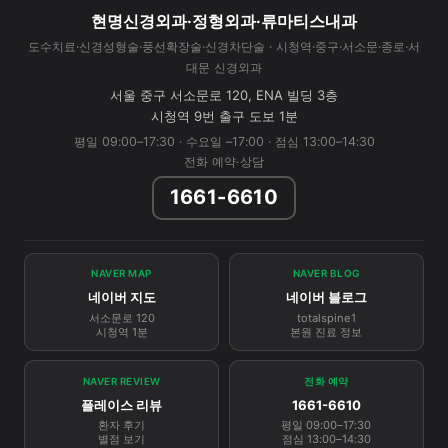
현명신경외과·정형외과·류마티스내과
도수치료·신경성형술·풍선확장술·신경차단술 · 시청역·중구·서소문·종로·서
대문 신경외과
서울 중구 서소문로 120, ENA 빌딩 3층
시청역 9번 출구 도보 1분
평일 09:00–17:30 · 수요일 –17:00 · 점심 13:00–14:30
전화 예약·상담
1661-6610
NAVER MAP
NAVER BLOG
네이버 지도
네이버 블로그
서소문로 120
totalspine1
시청역 1분
본원 진료 정보
NAVER REVIEW
전화 예약
플레이스 리뷰
1661-6610
환자 후기
평일 09:00–17:30
별점 보기
점심 13:00–14:30