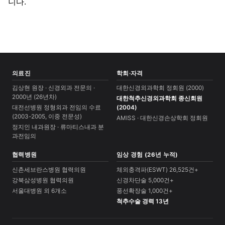
니다.
의료진
학회·자격
김상현 원장 · 신경외과 전문의 ·
대한신경외과학회 정회원 (2000)
2000년 (26년차)
대한척추신경외과학회 종신회원
대전선병원 정형외과 전임의 수료
(2004)
(2003-2005, 이중 전문성)
AMISS · 대한신경손상학회 정회원
정지인 내과원장 · 류마티스내과 분
과전임의
협력병원
임상 경험 (26년 누적)
신촌세브란스병원 협력의원
체외충격파(ESWT) 26,525건+
강북삼성병원 협력의원
신경차단술 5,000건+
서울대병원 외 6개소
풍선확장술 1,000건+
척추수술 경력 13년