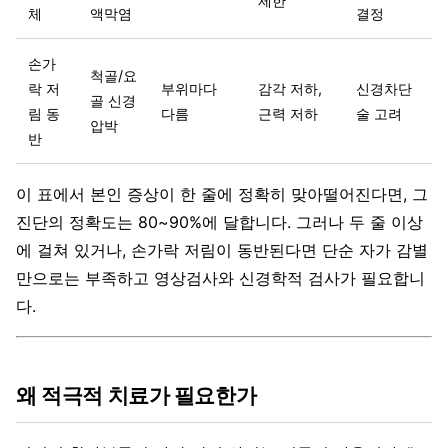
제한
체
액막염
결정
손가
척골/요
락 저
부위마다
감각 저하,
신경차단
골 신경
림 동
다름
근력 저하
술 고려
압박
반
이 표에서 본인 증상이 한 줄에 정확히 맞아떨어진다면, 그
진단의 정확도는 80~90%에 달합니다. 그러나 두 줄 이상
에 걸쳐 있거나, 손가락 저림이 동반된다면 단순 자가 감별
만으로는 부족하고 영상검사와 신경학적 검사가 필요합니
다.
왜 적극적 치료가 필요한가