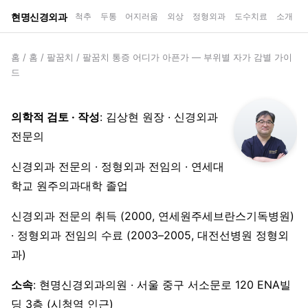
현명신경외과
척추
두통
어지러움
외상
정형외과
도수치료
소개
홈
/
홈
/
팔꿈치
/
팔꿈치 통증 어디가 아픈가 — 부위별 자가 감별 가이
드
의학적 검토 · 작성
: 김상현 원장 · 신경외과
전문의
신경외과 전문의 · 정형외과 전임의 · 연세대
학교 원주의과대학 졸업
신경외과 전문의 취득 (2000, 연세원주세브란스기독병원)
· 정형외과 전임의 수료 (2003–2005, 대전선병원 정형외
과)
소속
: 현명신경외과의원 · 서울 중구 서소문로 120 ENA빌
딩 3층 (시청역 인근)