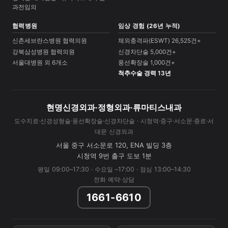
과전임의
협력병원
임상 경험 (26년 누적)
신촌세브란스병원 협력의원
체외충격파(ESWT) 26,525건+
강북삼성병원 협력의원
신경차단술 5,000건+
서울대병원 외 6개소
풍선확장술 1,000건+
척추수술 경력 13년
현명신경외과·정형외과·류마티스내과
도수치료·신경성형술·풍선확장술·신경차단술 · 시청역·중구·서소문·종로·서
대문 신경외과
서울 중구 서소문로 120, ENA 빌딩 3층
시청역 9번 출구 도보 1분
평일 09:00–17:30 · 수요일 –17:00 · 점심 13:00–14:30
전화 예약·상담
1661-6610