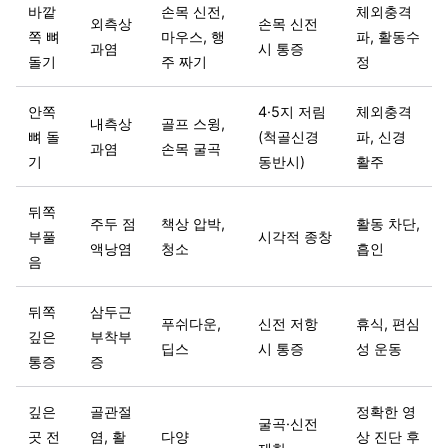
바깥
손목 신전,
체외충격
외측상
손목 신전
쪽 뼈
마우스, 행
파, 활동수
과염
시 통증
돌기
주 짜기
정
안쪽
4·5지 저림
체외충격
내측상
골프 스윙,
뼈 돌
(척골신경
파, 신경
과염
손목 굴곡
기
동반시)
활주
뒤쪽
주두 점
책상 압박,
활동 차단,
부풀
시각적 종창
액낭염
청소
흡인
음
뒤쪽
삼두근
푸쉬다운,
신전 저항
휴식, 편심
깊은
부착부
딥스
시 통증
성 운동
통증
증
깊은
골관절
정확한 영
굴곡·신전
곳 전
염, 활
다양
상 진단 후