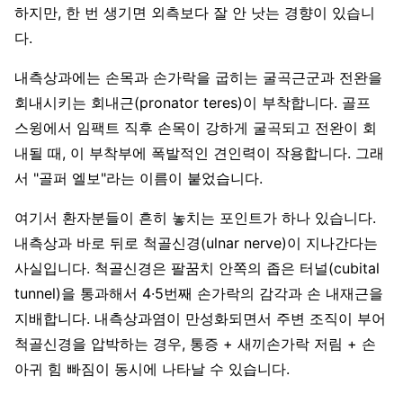
하지만, 한 번 생기면 외측보다 잘 안 낫는 경향이 있습니
다.
내측상과에는 손목과 손가락을 굽히는 굴곡근군과 전완을
회내시키는 회내근(pronator teres)이 부착합니다. 골프
스윙에서 임팩트 직후 손목이 강하게 굴곡되고 전완이 회
내될 때, 이 부착부에 폭발적인 견인력이 작용합니다. 그래
서 "골퍼 엘보"라는 이름이 붙었습니다.
여기서 환자분들이 흔히 놓치는 포인트가 하나 있습니다.
내측상과 바로 뒤로 척골신경(ulnar nerve)이 지나간다는
사실입니다. 척골신경은 팔꿈치 안쪽의 좁은 터널(cubital
tunnel)을 통과해서 4·5번째 손가락의 감각과 손 내재근을
지배합니다. 내측상과염이 만성화되면서 주변 조직이 부어
척골신경을 압박하는 경우, 통증 + 새끼손가락 저림 + 손
아귀 힘 빠짐이 동시에 나타날 수 있습니다.