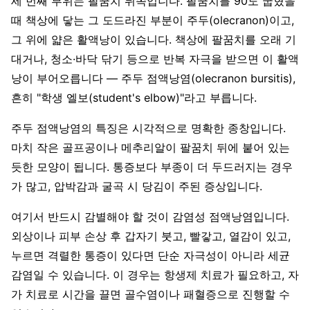
세 번째 부위는 팔꿈치 뒤쪽입니다. 팔꿈치를 90도 굽혔을
때 책상에 닿는 그 도드라진 부분이 주두(olecranon)이고,
그 위에 얇은 활액낭이 있습니다. 책상에 팔꿈치를 오래 기
대거나, 청소·바닥 닦기 등으로 반복 자극을 받으면 이 활액
낭이 부어오릅니다 — 주두 점액낭염(olecranon bursitis),
흔히 "학생 엘보(student's elbow)"라고 부릅니다.
주두 점액낭염의 특징은 시각적으로 명확한 종창입니다.
마치 작은 골프공이나 메추리알이 팔꿈치 뒤에 붙어 있는
듯한 모양이 됩니다. 통증보다 부종이 더 두드러지는 경우
가 많고, 압박감과 굴곡 시 당김이 주된 증상입니다.
여기서 반드시 감별해야 할 것이 감염성 점액낭염입니다.
외상이나 피부 손상 후 갑자기 붓고, 빨갛고, 열감이 있고,
누르면 격렬한 통증이 있다면 단순 자극성이 아니라 세균
감염일 수 있습니다. 이 경우는 항생제 치료가 필요하고, 자
가 치료로 시간을 끌면 골수염이나 패혈증으로 진행할 수