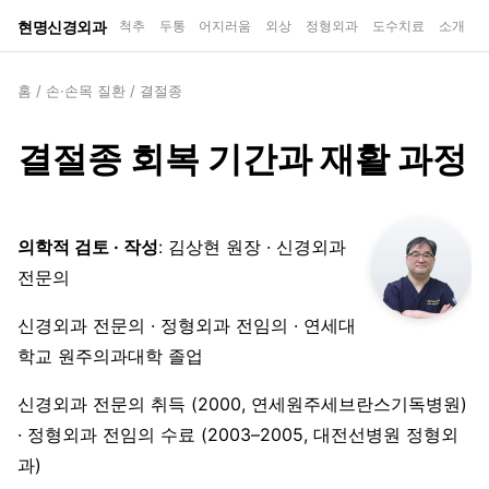
현명신경외과
척추
두통
어지러움
외상
정형외과
도수치료
소개
홈
/
손·손목 질환
/
결절종
결절종 회복 기간과 재활 과정
의학적 검토 · 작성
: 김상현 원장 · 신경외과
전문의
신경외과 전문의 · 정형외과 전임의 · 연세대
학교 원주의과대학 졸업
신경외과 전문의 취득 (2000, 연세원주세브란스기독병원)
· 정형외과 전임의 수료 (2003–2005, 대전선병원 정형외
과)