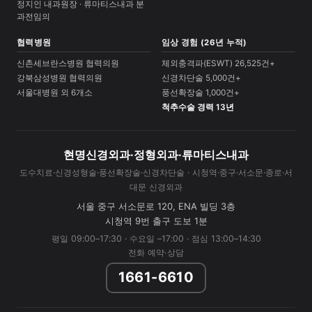
정지인 내과원장 · 류마티스내과 분
과전임의
협력병원
임상 경험 (26년 누적)
신촌세브란스병원 협력의원
체외충격파(ESWT) 26,525건+
강북삼성병원 협력의원
신경차단술 5,000건+
서울대병원 외 6개소
풍선확장술 1,000건+
척추수술 경력 13년
현명신경외과·정형외과·류마티스내과
도수치료·신경성형술·풍선확장술·신경차단술 · 시청역·중구·서소문·종로·서
대문 신경외과
서울 중구 서소문로 120, ENA 빌딩 3층
시청역 9번 출구 도보 1분
평일 09:00–17:30 · 수요일 –17:00 · 점심 13:00–14:30
전화 예약·상담
1661-6610