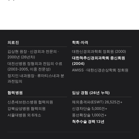
의료진
학회·자격
김상현 원장 · 신경외과 전문의 ·
대한신경외과학회 정회원 (2000)
2000년 (26년차)
대한척추신경외과학회 종신회원
대전선병원 정형외과 전임의 수료
(2004)
(2003-2005, 이중 전문성)
AMISS · 대한신경손상학회 정회원
정지인 내과원장 · 류마티스내과 분
과전임의
협력병원
임상 경험 (26년 누적)
신촌세브란스병원 협력의원
체외충격파(ESWT) 26,525건+
강북삼성병원 협력의원
신경차단술 5,000건+
서울대병원 외 6개소
풍선확장술 1,000건+
척추수술 경력 13년