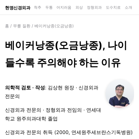
현명신경외과
척추
두통
어지러움
외상
정형외과
도수치료
소개
홈
/
무릎 질환
/
베이커낭종(오금낭종)
베이커낭종(오금낭종), 나이
들수록 주의해야 하는 이유
의학적 검토 · 작성
: 김상현 원장 · 신경외과
전문의
신경외과 전문의 · 정형외과 전임의 · 연세대
학교 원주의과대학 졸업
신경외과 전문의 취득 (2000, 연세원주세브란스기독병원)