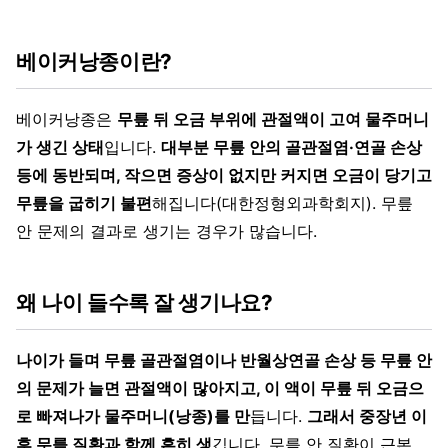
베이커낭종이란?
베이커낭종은
무릎 뒤 오금 부위에 관절액이 고여 물주머니
가 생긴 상태
입니다.
대부분 무릎 안의 골관절염·연골 손상
등에 동반되며, 작으면 증상이 없지만 커지면 오금이 당기고
무릎을 굽히기 불편
해집니다(대한정형외과학회지). 무릎
안 문제의 결과로 생기는 경우가 많습니다.
왜 나이 들수록 잘 생기나요?
나이가 들며 무릎 골관절염이나 반월상연골 손상 등 무릎 안
의 문제가 늘면 관절액이 많아지고, 이 액이 무릎 뒤 오금으
로 빠져나가 물주머니(낭종)를 만
듭니다.
그래서 중장년 이
후 무릎 질환과 함께 흔히 생
깁니다. 무릎 안 질환이 근본