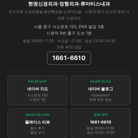
현명신경외과·정형외과·류마티스내과
도수치료·신경성형술·풍선확장술·신경차단술 · 시청역·중구·서소문·종로·서
대문 신경외과
서울 중구 서소문로 120, ENA 빌딩 3층
시청역 9번 출구 도보 1분
평일 09:00–17:30 · 수요일 –17:00 · 점심 13:00–14:30
전화 예약·상담
1661-6610
NAVER MAP
NAVER BLOG
네이버 지도
네이버 블로그
서소문로 120
totalspine1
시청역 1분
본원 진료 정보
NAVER REVIEW
전화 예약
플레이스 리뷰
1661-6610
환자 후기
평일 09:00–17:30
별점 보기
점심 13:00–14:30