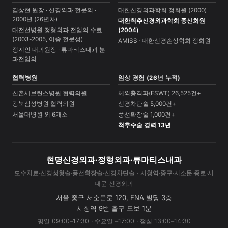
김상현 원장 · 신경외과 전문의 ·
대한신경외과학회 정회원 (2000)
2000년 (26년차)
대한척추신경외과학회 종신회원
대전선병원 정형외과 전임의 수료
(2004)
(2003-2005, 이중 전문성)
AMISS · 대한신경손상학회 정회원
정지인 내과원장 · 류마티스내과 분
과전임의
협력병원
임상 경험 (26년 누적)
신촌세브란스병원 협력의원
체외충격파(ESWT) 26,525건+
강북삼성병원 협력의원
신경차단술 5,000건+
서울대병원 외 6개소
풍선확장술 1,000건+
척추수술 경력 13년
현명신경외과·정형외과·류마티스내과
도수치료·신경성형술·풍선확장술·신경차단술 · 시청역·중구·서소문·종로·서
대문 신경외과
서울 중구 서소문로 120, ENA 빌딩 3층
시청역 9번 출구 도보 1분
평일 09:00–17:30 · 수요일 –17:00 · 점심 13:00–14:30