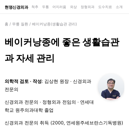
현명신경외과
척추
두통
어지러움
외상
정형외과
도수치료
소개
홈
/
무릎 질환
/
베이커낭종(생활습관 관리)
베이커낭종에 좋은 생활습관
과 자세 관리
의학적 검토 · 작성
: 김상현 원장 · 신경외과
전문의
신경외과 전문의 · 정형외과 전임의 · 연세대
학교 원주의과대학 졸업
신경외과 전문의 취득 (2000, 연세원주세브란스기독병원)