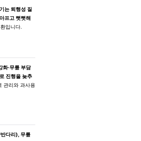
기는 퇴행성 질
 아프고 뻣뻣해
질환입니다.
강화·무릎 부담
로 진행을 늦추
력 관리와 과사용
반다리), 무릎