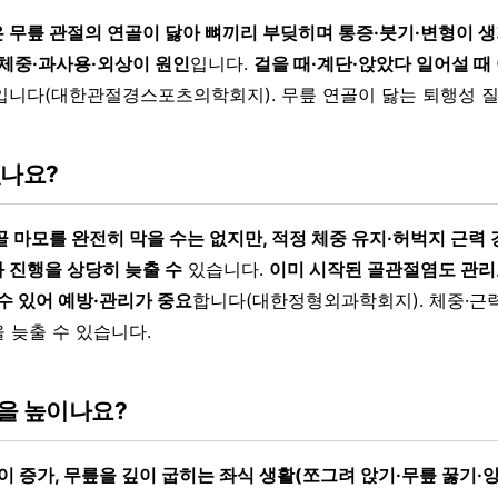
 무릎 관절의 연골이 닳아 뼈끼리 부딪히며 통증·붓기·변형이 생
과체중·과사용·외상이 원인
입니다.
걸을 때·계단·앉았다 일어설 때
입니다(대한관절경스포츠의학회지). 무릎 연골이 닳는 퇴행성 
있나요?
 마모를 완전히 막을 수는 없지만, 적정 체중 유지·허벅지 근력 
 진행을 상당히 늦출 수
있습니다.
이미 시작된 골관절염도 관리
수 있어 예방·관리가 중요
합니다(대한정형외과학회지). 체중·근
 늦출 수 있습니다.
을 높이나요?
이 증가, 무릎을 깊이 굽히는 좌식 생활(쪼그려 앉기·무릎 꿇기·양