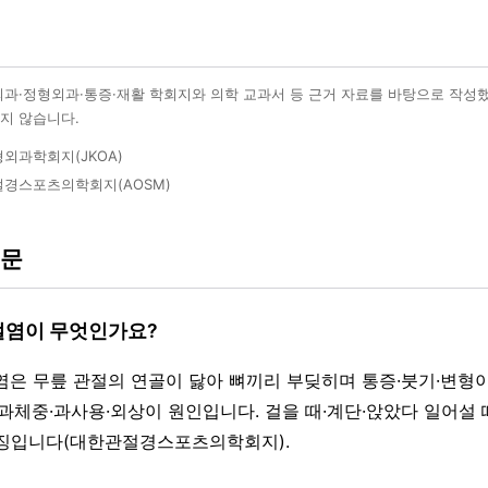
외과·정형외과·통증·재활 학회지와 의학 교과서 등 근거 자료를 바탕으로 작성
지 않습니다.
외과학회지(JKOA)
경스포츠의학회지(AOSM)
질문
관절염이 무엇인가요?
절염은 무릎 관절의 연골이 닳아 뼈끼리 부딪히며 통증·붓기·변형
·과체중·과사용·외상이 원인입니다. 걸을 때·계단·앉았다 일어설 
징입니다(대한관절경스포츠의학회지).