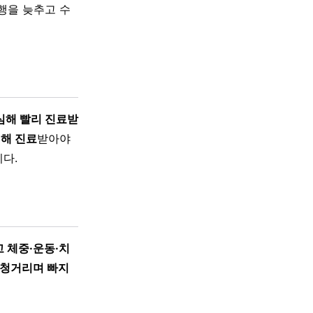
행을 늦추고 수
심해 빨리 진료받
심해 진료
받아야
다.
 체중·운동·치
휘청거리며 빠지