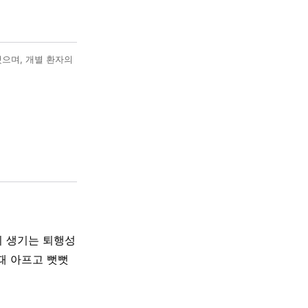
했으며, 개별 환자의
이 생기는 퇴행성
때 아프고 뻣뻣