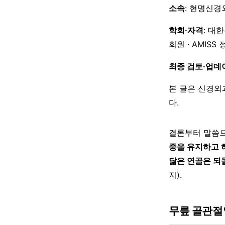
소속
: 현명신경
학회·자격
: 대
회원 · AMISS
최종 검토·업데
본 글은 신경외
다.
결론부터 말씀드
중을 유지하고 
닳은 연골은 되
지).
무릎 골관절