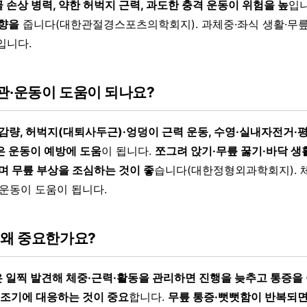
손상 병력, 약한 허벅지 근력, 과도한 충격 운동이 위험을 높
입
영향을
줍니다(대한관절경스포츠의학회지). 과체중·좌식 생활·무릎
입니다.
관·운동이 도움이 되나요?
감량, 허벅지(대퇴사두근)·엉덩이 근력 운동, 수영·실내자전거·평
은 운동이 예방에 도움
이 됩니다.
쪼그려 앉기·무릎 꿇기·바닥 생
하며 무릎 부상을 조심하는 것이 좋
습니다(대한정형외과학회지). 
 운동이 도움이 됩니다.
 왜 중요한가요?
 일찍 발견해 체중·근력·활동을 관리하면 진행을 늦추고 통증을 
어 조기에 대응하는 것이 중요
합니다.
무릎 통증·뻣뻣함이 반복되면