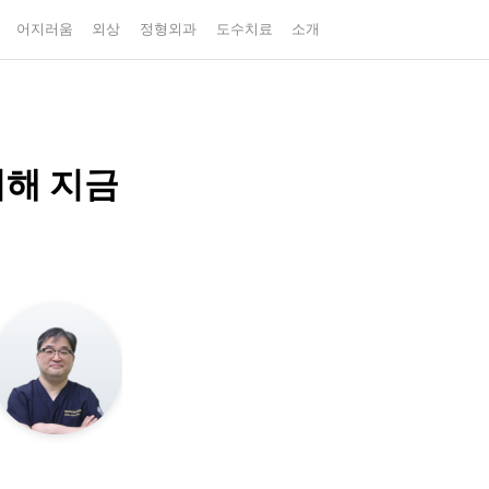
어지러움
외상
정형외과
도수치료
소개
위해 지금