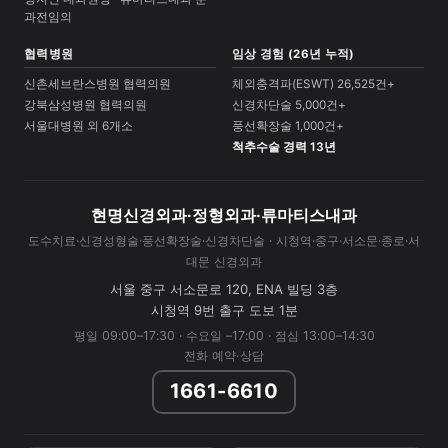
과전임의
협력병원
임상 경험 (26년 누적)
신촌세브란스병원 협력의원
체외충격파(ESWT) 26,525건+
강북삼성병원 협력의원
신경차단술 5,000건+
서울대병원 외 6개소
풍선확장술 1,000건+
척추수술 경력 13년
현명신경외과·정형외과·류마티스내과
도수치료·신경성형술·풍선확장술·신경차단술 · 시청역·중구·서소문·종로·서
대문 신경외과
서울 중구 서소문로 120, ENA 빌딩 3층
시청역 9번 출구 도보 1분
평일 09:00–17:30 · 수요일 –17:00 · 점심 13:00–14:30
전화 예약·상담
1661-6610