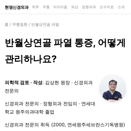
현명신경외과
척추
두통
어지러움
외상
정형외과
도수치료
소개
홈
/
무릎질환
/
반월상연골 파열
반월상연골 파열 통증, 어떻게
관리하나요?
의학적 검토 · 작성
: 김상현 원장 · 신경외과
전문의
신경외과 전문의 · 정형외과 전임의 · 연세대
학교 원주의과대학 졸업
신경외과 전문의 취득 (2000, 연세원주세브란스기독병원)