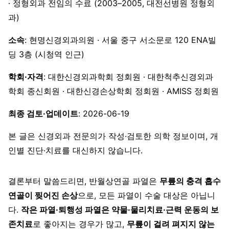
· 정형외과 전임의 수료 (2003–2005, 대전선병원 정형외
과)
소속
: 현명신경외과의원 · 서울 중구 서소문로 120 ENA빌
딩 3층 (시청역 인근)
학회·자격
: 대한신경외과학회 정회원 · 대한척추신경외과
학회 종신회원 · 대한신경손상학회 정회원 · AMISS 정회원
최종 검토·업데이트
: 2026-06-19
본 글은 신경외과 전문의가 작성·검토한 의학 정보이며, 개
인별 진단·치료를 대신하지 않습니다.
결론부터 말씀드리면, 반월상연골 파열은
무릎의 충격 흡수
연골이 찢어진 손상
으로, 모든 파열이 수술 대상은 아닙니
다.
작은 파열·퇴행성 파열은 약물·물리치료·근력 운동의 보
존치료
로 좋아지는 경우가 많고,
무릎이 걸려 펴지지 않는