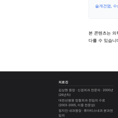
슬개건염, 수
본 콘텐츠는 의
다를 수 있습니
의료진
김상현 원장 · 신경외과 전문의 · 2000년
(26년차)
대전선병원 정형외과 전임의 수료
(2003-2005, 이중 전문성)
정지인 내과원장 · 류마티스내과 분과전
임의