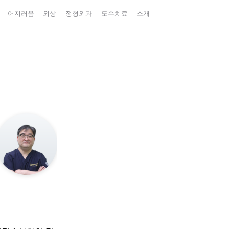
어지러움
외상
정형외과
도수치료
소개