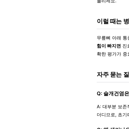
늘리세요.
이럴 때는 
무릎뼈 아래 
힘이 빠지면
진료
확한 평가가 중
자주 묻는 
Q: 슬개건염
A: 대부분 보
더디므로, 초기