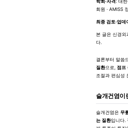
학회·자격
: 대
회원 · AMISS
최종 검토·업데
본 글은 신경외
다.
결론부터 말씀
질환
으로,
점프
조절과 편심성 
슬개건염이
슬개건염은
무릎
는 질환
입니다.