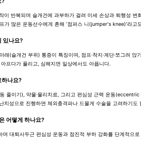
요?
 동작이 반복되며 슬개건에 과부하가 걸려 미세 손상과 퇴행성 변
프가 많은 운동선수에게 흔해 '점퍼스 니(jumper's knee)'라고
이 있나요?
로 아래(슬개건 부위) 통증이 특징이며, 점프·착지·계단·쪼그려 
에 아프다가 풀리고, 심해지면 일상에서도 아픕니다.
료하나요?
동 줄이기), 약물·물리치료, 그리고 편심성 근력 운동(eccentric e
·난치성으로 진행하면 체외충격파나 드물게 수술을 고려하기도 
)은 어떻게 하나요?
절하며 대퇴사두근 편심성 운동과 점진적 부하 강화를 단계적으로