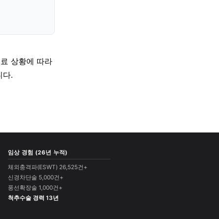
의료 상황에 따라
다.
임상 경험 (26년 누적)
체외충격파(ESWT) 26,525건+
신경차단술 5,000건+
풍선확장술 1,000건+
척추수술 경력 13년