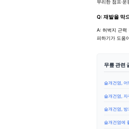
무리한 점프·운
Q: 재발을 막
A: 허벅지 근력
피하기가 도움이
무릎 관련 
슬개건염, 어
슬개건염, 자
슬개건염, 방
슬개건염에 