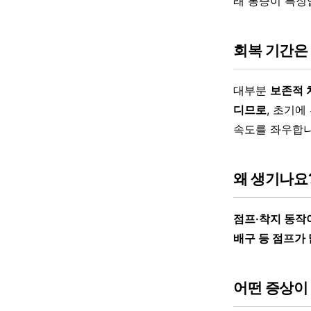
래 통증이 특징
회복 기간은
대부분
보존적 
디므로
, 초기
속도를 좌우합니
왜 생기나요
점프·착지 동작
배구 등 점프가
어떤 증상이