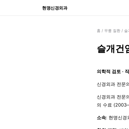
현명신경외과
홈
/
무릎 질환
/
슬
슬개건염
의학적 검토 · 
신경외과 전문의
신경외과 전문의
의 수료 (200
소속
: 현명신경