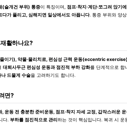
래(슬개건 부위) 통증
이 특징이며,
점프·착지·계단·쪼그려 앉기에
프다가 풀리고, 심해지면 일상에서도 아픕니다
. 통증 부위와 양
·재활하나요?
이기), 약물·물리치료, 편심성 근력 운동(eccentric exercise
며
대퇴사두근 편심성 운동과 점진적 부하 강화
를 단계적으로 합
나 드물게 수술
을 고려하기도 합니다.
려면?
, 운동 전 충분한 준비운동, 점프·착지 자세 교정, 갑작스러운 
니다.
부하를 점진적으로 관리
하는 것이 핵심입니다. 복귀 시 