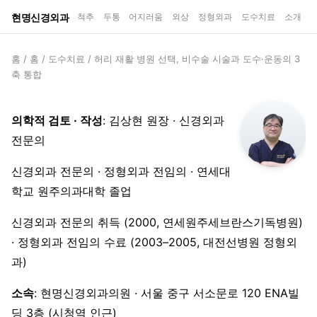
현명신경외과
척추
두통
어지러움
외상
정형외과
도수치료
소개
홈
/
홈
/
도수치료
/
허리 재활 병원 선택, 비수술 시술과 도수·운동의 3
축 통합
의학적 검토 · 작성
: 김상현 원장 · 신경외과
전문의
신경외과 전문의 · 정형외과 전임의 · 연세대
학교 원주의과대학 졸업
신경외과 전문의 취득 (2000, 연세원주세브란스기독병원)
· 정형외과 전임의 수료 (2003–2005, 대전선병원 정형외
과)
소속
: 현명신경외과의원 · 서울 중구 서소문로 120 ENA빌
딩 3층 (시청역 인근)