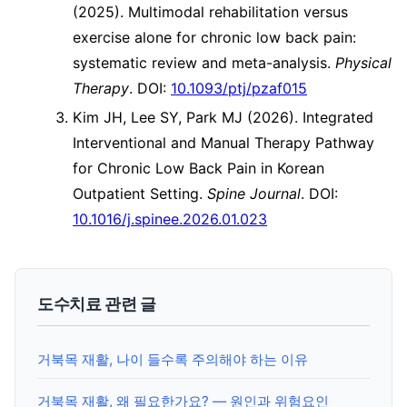
(2025). Multimodal rehabilitation versus
exercise alone for chronic low back pain:
systematic review and meta-analysis.
Physical
Therapy
. DOI:
10.1093/ptj/pzaf015
Kim JH, Lee SY, Park MJ (2026). Integrated
Interventional and Manual Therapy Pathway
for Chronic Low Back Pain in Korean
Outpatient Setting.
Spine Journal
. DOI:
10.1016/j.spinee.2026.01.023
도수치료 관련 글
거북목 재활, 나이 들수록 주의해야 하는 이유
거북목 재활, 왜 필요한가요? — 원인과 위험요인