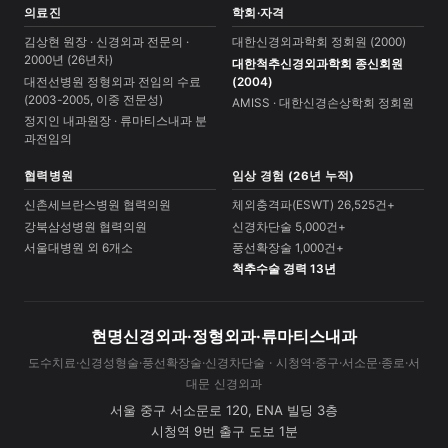
의료진
학회·자격
김상현 원장 · 신경외과 전문의 ·
대한신경외과학회 정회원 (2000)
2000년 (26년차)
대한척추신경외과학회 종신회원
대전선병원 정형외과 전임의 수료
(2004)
(2003-2005, 이중 전문성)
AMISS · 대한신경손상학회 정회원
정지인 내과원장 · 류마티스내과 분
과전임의
협력병원
임상 경험 (26년 누적)
신촌세브란스병원 협력의원
체외충격파(ESWT) 26,525건+
강북삼성병원 협력의원
신경차단술 5,000건+
서울대병원 외 6개소
풍선확장술 1,000건+
척추수술 경력 13년
현명신경외과·정형외과·류마티스내과
도수치료·신경성형술·풍선확장술·신경차단술 · 시청역·중구·서소문·종로·서
대문 신경외과
서울 중구 서소문로 120, ENA 빌딩 3층
시청역 9번 출구 도보 1분