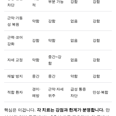
부분 가능
강함
강함
차단
적
근막·가동
약함
강함
없음
강함
성 복원
근력·코어
강함
약함
없음
강함
강화
중간~강
자세 교정
약함
없음
강함
함
재발 방지
중간
중간
약함
강함
경미·
근막·자세
급성 통증
적합 환자
만성·복합
예방
위주
차단
핵심은 이겁니다.
각 치료는 강점과 한계가 분명합니다.
만