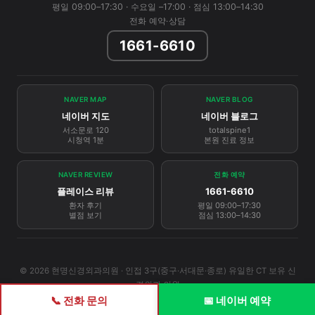
평일 09:00–17:30 · 수요일 –17:00 · 점심 13:00–14:30
전화 예약·상담
1661-6610
NAVER MAP
NAVER BLOG
네이버 지도
네이버 블로그
서소문로 120
totalspine1
시청역 1분
본원 진료 정보
NAVER REVIEW
전화 예약
플레이스 리뷰
1661-6610
환자 후기
평일 09:00–17:30
별점 보기
점심 13:00–14:30
© 2026 현명신경외과의원 · 인접 3구(중구·서대문·종로) 유일한 CT 보유 신
경외과 의원
📞 전화 문의
📅 네이버 예약