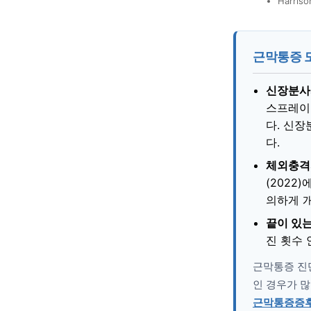
Harris
근막통증 도
신장분사
스프레이
다. 신
다.
체외충격파
(2022
의하게 
끝이 있
진 횟수 
근막통증 진단
인 경우가 많
근막통증증후