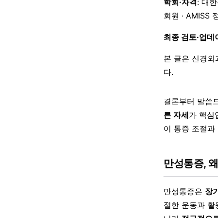
학회·자격
: 대
회원 · AMISS
최종 검토·업데
본 글은 신경외
다.
결론부터 말씀드
른 자세
가 핵심
이 통증 조절과
만성통증, 
만성통증은
장기
절한 운동과 활동