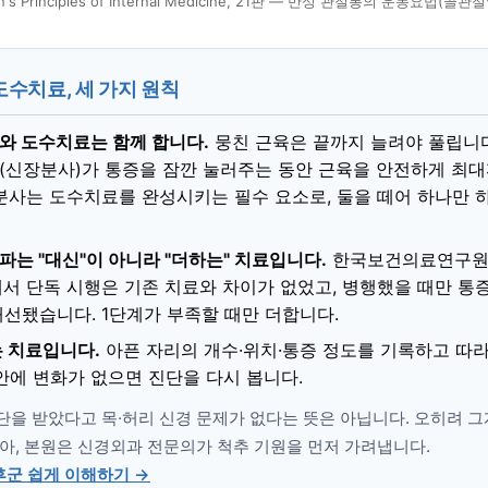
on's Principles of Internal Medicine, 21판 — 만성 관절통의 운동요법(골관
수치료, 세 가지 원칙
와 도수치료는 함께 합니다.
뭉친 근육은 끝까지 늘려야 풀립니다
(신장분사)가 통증을 잠깐 눌러주는 동안 근육을 안전하게 최
장분사는 도수치료를 완성시키는 필수 요소로, 둘을 떼어 하나만 
는 "대신"이 아니라 "더하는" 치료입니다.
한국보건의료연구원
)에서 단독 시행은 기존 치료와 차이가 없었고, 병행했을 때만 통
개선됐습니다. 1단계가 부족할 때만 더합니다.
는 치료입니다.
아픈 자리의 개수·위치·통증 정도를 기록하고 따라
안에 변화가 없으면 진단을 다시 봅니다.
을 받았다고 목·허리 신경 문제가 없다는 뜻은 아닙니다. 오히려 그
아, 본원은 신경외과 전문의가 척추 기원을 먼저 가려냅니다.
군 쉽게 이해하기 →