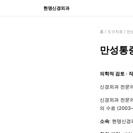
현명신경외과
홈
/
도수치료
/
만
만성통증
의학적 검토 · 
신경외과 전문의
신경외과 전문의
의 수료 (200
소속
: 현명신경