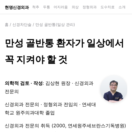
현명신경외과
척추
두통
어지러움
외상
정형외과
도수치료
소개
홈
/
신경차단술
/
만성 골반통(일상 관리)
만성 골반통 환자가 일상에서
꼭 지켜야 할 것
의학적 검토 · 작성
: 김상현 원장 · 신경외과
전문의
신경외과 전문의 · 정형외과 전임의 · 연세대
학교 원주의과대학 졸업
신경외과 전문의 취득 (2000, 연세원주세브란스기독병원)