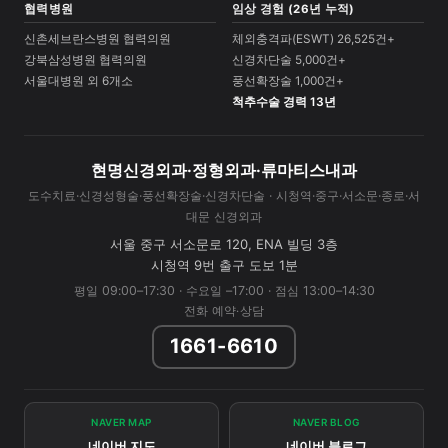
협력병원
임상 경험 (26년 누적)
신촌세브란스병원 협력의원
체외충격파(ESWT) 26,525건+
강북삼성병원 협력의원
신경차단술 5,000건+
서울대병원 외 6개소
풍선확장술 1,000건+
척추수술 경력 13년
현명신경외과·정형외과·류마티스내과
도수치료·신경성형술·풍선확장술·신경차단술 · 시청역·중구·서소문·종로·서
대문 신경외과
서울 중구 서소문로 120, ENA 빌딩 3층
시청역 9번 출구 도보 1분
평일 09:00–17:30 · 수요일 –17:00 · 점심 13:00–14:30
전화 예약·상담
1661-6610
NAVER MAP
NAVER BLOG
네이버 지도
네이버 블로그