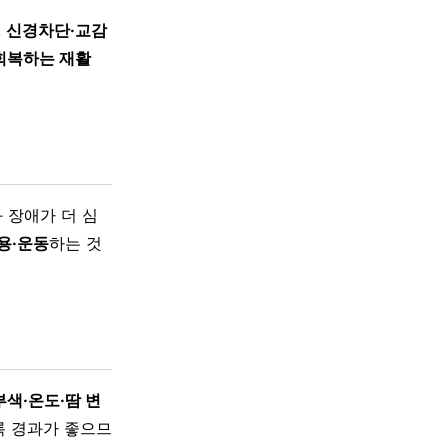
,
신경차단·교감
회복하는 재활
 장애가 더 심
용·운동
하는 것
부색·온도·땀 변
록 경과가 좋으므