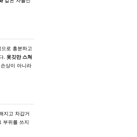
화
같은 자율신
상적으로 흥분하고
다.
옷깃만 스쳐
직 손상이 아니라
백해지고 차갑거
그 부위를 쓰지