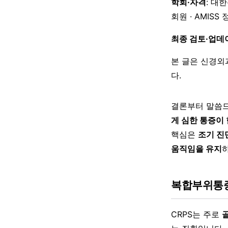
학회·자격
: 대
회원 · AMISS
최종 검토·업데
본 글은 신경외
다.
결론부터 말씀드
게 심한 통증이
핵심은
조기 진
움직임을 유지
복합부위통
CRPS는 주로