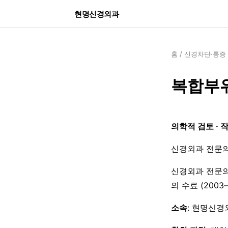
현명신경외과
홈
/
신경차단·통증
복합부위
의학적 검토 · 
신경외과 전문의
신경외과 전문의
의 수료 (200
소속
: 현명신경