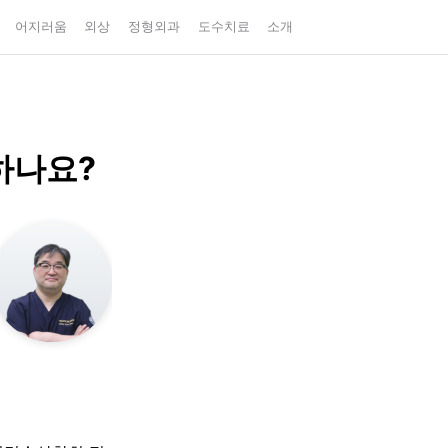
어지러움
외상
정형외과
도수치료
소개
하나요?