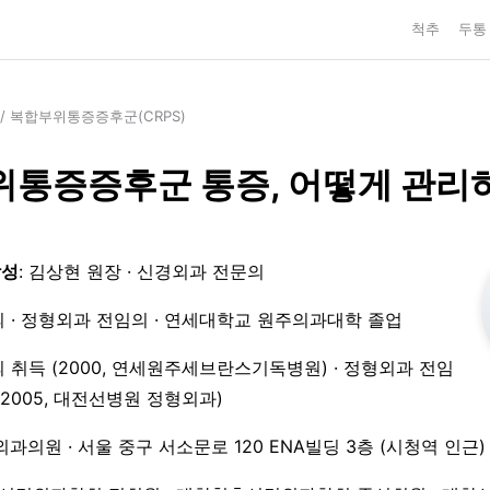
척추
두통
/
복합부위통증증후군(CRPS)
통증증후군 통증, 어떻게 관리
작성
: 김상현 원장 · 신경외과 전문의
 · 정형외과 전임의 · 연세대학교 원주의과대학 졸업
 취득 (2000, 연세원주세브란스기독병원) · 정형외과 전임
3–2005, 대전선병원 정형외과)
외과의원 · 서울 중구 서소문로 120 ENA빌딩 3층 (시청역 인근)