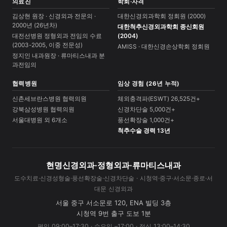
의료진
학회·자격
김상현 원장 · 신경외과 전문의 ·
대한신경외과학회 정회원 (2000)
2000년 (26년차)
대한척추신경외과학회 종신회원
대전선병원 정형외과 전임의 수료
(2004)
(2003-2005, 이중 전문성)
AMISS · 대한신경손상학회 정회원
정지인 내과원장 · 류마티스내과 분
과전임의
협력병원
임상 경험 (26년 누적)
신촌세브란스병원 협력의원
체외충격파(ESWT) 26,525건+
강북삼성병원 협력의원
신경차단술 5,000건+
서울대병원 외 6개소
풍선확장술 1,000건+
척추수술 경력 13년
현명신경외과·정형외과·류마티스내과
도수치료·신경성형술·풍선확장술·신경차단술 · 시청역·중구·서소문·종로·서
대문 신경외과
서울 중구 서소문로 120, ENA 빌딩 3층
시청역 9번 출구 도보 1분
평일 09:00–17:30 · 수요일 –17:00 · 점심 13:00–14:30