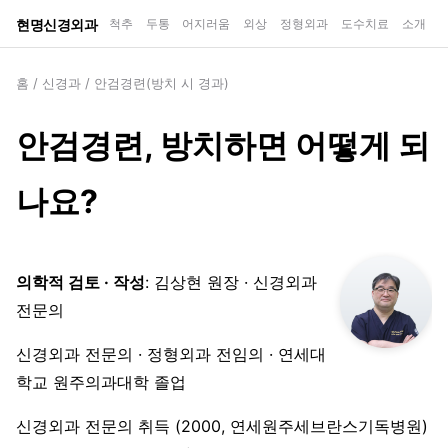
현명신경외과
척추
두통
어지러움
외상
정형외과
도수치료
소개
홈
/
신경과
/
안검경련(방치 시 경과)
안검경련, 방치하면 어떻게 되
나요?
의학적 검토 · 작성
: 김상현 원장 · 신경외과
전문의
신경외과 전문의 · 정형외과 전임의 · 연세대
학교 원주의과대학 졸업
신경외과 전문의 취득 (2000, 연세원주세브란스기독병원)