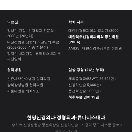
의료진
학회·자격
김상현 원장 · 신경외과 전문의 ·
대한신경외과학회 정회원 (2000)
2000년 (26년차)
대한척추신경외과학회 종신회원
대전선병원 정형외과 전임의 수료
(2004)
(2003-2005, 이중 전문성)
AMISS · 대한신경손상학회 정회원
정지인 내과원장 · 류마티스내과 분
과전임의
협력병원
임상 경험 (26년 누적)
신촌세브란스병원 협력의원
체외충격파(ESWT) 26,525건+
강북삼성병원 협력의원
신경차단술 5,000건+
서울대병원 외 6개소
풍선확장술 1,000건+
척추수술 경력 13년
현명신경외과·정형외과·류마티스내과
도수치료·신경성형술·풍선확장술·신경차단술 · 시청역·중구·서소문·종로·서
대문 신경외과