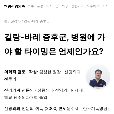
현명신경외과
척추
두통
어지러움
외상
정형외과
도수치료
소개
홈
/
신경과
/
길랑-바레 증후군
길랑-바레 증후군, 병원에 가
야 할 타이밍은 언제인가요?
의학적 검토 · 작성
: 김상현 원장 · 신경외과
전문의
신경외과 전문의 · 정형외과 전임의 · 연세대
학교 원주의과대학 졸업
신경외과 전문의 취득 (2000, 연세원주세브란스기독병원)