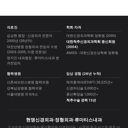
의료진
학회·자격
김상현 원장 · 신경외과 전문의 ·
대한신경외과학회 정회원 (2000)
2000년 (26년차)
대한척추신경외과학회 종신회원
대전선병원 정형외과 전임의 수료
(2004)
(2003-2005, 이중 전문성)
AMISS · 대한신경손상학회 정회원
정지인 내과원장 · 류마티스내과 분
과전임의
협력병원
임상 경험 (26년 누적)
신촌세브란스병원 협력의원
체외충격파(ESWT) 26,525건+
강북삼성병원 협력의원
신경차단술 5,000건+
서울대병원 외 6개소
풍선확장술 1,000건+
척추수술 경력 13년
현명신경외과·정형외과·류마티스내과
도수치료·신경성형술·풍선확장술·신경차단술 · 시청역·중구·서소문·종로·서