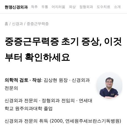
현명신경외과
척추
두통
어지러움
외상
정형외과
도수치료
소개
홈
/
신경과
/
중증근무력증
중증근무력증 초기 증상, 이것
부터 확인하세요
의학적 검토 · 작성
: 김상현 원장 · 신경외과
전문의
신경외과 전문의 · 정형외과 전임의 · 연세대
학교 원주의과대학 졸업
신경외과 전문의 취득 (2000, 연세원주세브란스기독병원)