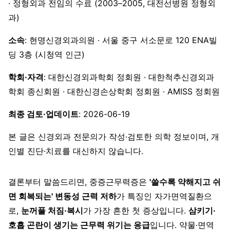
· 정형외과 전임의 수료 (2003–2005, 대전선병원 정형외
과)
소속
: 현명신경외과의원 · 서울 중구 서소문로 120 ENA빌
딩 3층 (시청역 인근)
학회·자격
: 대한신경외과학회 정회원 · 대한척추신경외과
학회 종신회원 · 대한신경손상학회 정회원 · AMISS 정회원
최종 검토·업데이트
: 2026-06-19
본 글은 신경외과 전문의가 작성·검토한 의학 정보이며, 개
인별 진단·치료를 대신하지 않습니다.
결론부터 말씀드리면, 중증근무력증은
'쓸수록 약해지고 쉬
면 회복되는' 변동성 근력 저하
가 특징인 자가면역질환으
로,
눈꺼풀 처짐·복시
가 가장 흔한 첫 증상입니다.
삼키기·
호흡 곤란이 생기는 근무력 위기는 응급
입니다. 약물·면역