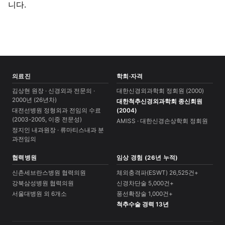
니다.
의료진
학회·자격
김상현 원장 · 신경외과 전문의 ·
대한신경외과학회 정회원 (2000)
2000년 (26년차)
대한척추신경외과학회 종신회원
대전선병원 정형외과 전임의 수료
(2004)
(2003-2005, 이중 전문성)
AMISS · 대한신경손상학회 정회원
정지인 내과원장 · 류마티스내과 분
과전임의
협력병원
임상 경험 (26년 누적)
신촌세브란스병원 협력의원
체외충격파(ESWT) 26,525건+
강북삼성병원 협력의원
신경차단술 5,000건+
서울대병원 외 6개소
풍선확장술 1,000건+
척추수술 경력 13년