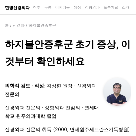
현명신경외과
척추
두통
어지러움
외상
정형외과
도수치료
소개
홈
/
신경과
/
하지불안증후군
하지불안증후군 초기 증상, 이
것부터 확인하세요
의학적 검토 · 작성
: 김상현 원장 · 신경외과
전문의
신경외과 전문의 · 정형외과 전임의 · 연세대
학교 원주의과대학 졸업
신경외과 전문의 취득 (2000, 연세원주세브란스기독병원)