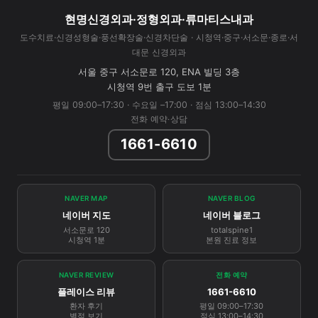
현명신경외과·정형외과·류마티스내과
도수치료·신경성형술·풍선확장술·신경차단술 · 시청역·중구·서소문·종로·서
대문 신경외과
서울 중구 서소문로 120, ENA 빌딩 3층
시청역 9번 출구 도보 1분
평일 09:00–17:30 · 수요일 –17:00 · 점심 13:00–14:30
전화 예약·상담
1661-6610
NAVER MAP
NAVER BLOG
네이버 지도
네이버 블로그
서소문로 120
totalspine1
시청역 1분
본원 진료 정보
NAVER REVIEW
전화 예약
플레이스 리뷰
1661-6610
환자 후기
평일 09:00–17:30
별점 보기
점심 13:00–14:30