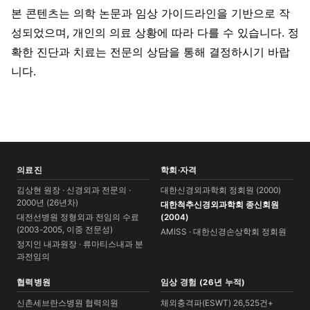
본 콘텐츠는 의학 논문과 임상 가이드라인을 기반으로 작
성되었으며, 개인의 의료 상황에 따라 다를 수 있습니다. 정
확한 진단과 치료는 전문의 상담을 통해 결정하시기 바랍
니다.
의료진
학회·자격
김상현 원장 · 신경외과 전문의 ·
대한신경외과학회 정회원 (2000)
2000년 (26년차)
대한척추신경외과학회 종신회원
대전선병원 정형외과 전임의 수료
(2004)
(2003-2005, 이중 전문성)
AMISS · 대한신경손상학회 정회원
정지인 내과원장 · 류마티스내과 분
과전임의
협력병원
임상 경험 (26년 누적)
신촌세브란스병원 협력의원
체외충격파(ESWT) 26,525건+