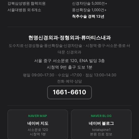
강북삼성병원 협력의원
신경차단술 5,000건+
서울대병원 외 6개소
풍선확장술 1,000건+
척추수술 경력 13년
현명신경외과·정형외과·류마티스내과
도수치료·신경성형술·풍선확장술·신경차단술 · 시청역·중구·서소문·종로·서
대문 신경외과
서울 중구 서소문로 120, ENA 빌딩 3층
시청역 9번 출구 도보 1분
평일 09:00–17:30 · 수요일 –17:00 · 점심 13:00–14:30
전화 예약·상담
1661-6610
NAVER MAP
NAVER BLOG
네이버 지도
네이버 블로그
서소문로 120
totalspine1
시청역 1분
본원 진료 정보