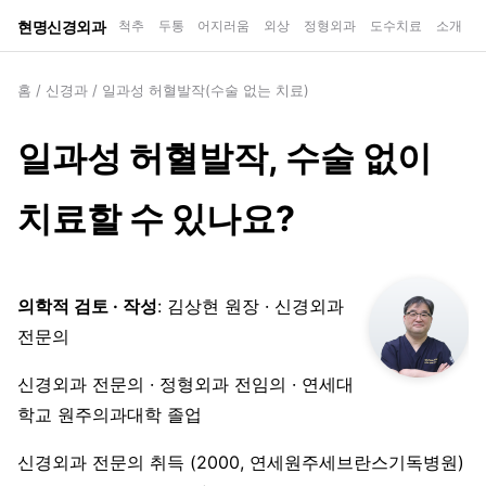
현명신경외과
척추
두통
어지러움
외상
정형외과
도수치료
소개
홈
/
신경과
/
일과성 허혈발작(수술 없는 치료)
일과성 허혈발작, 수술 없이
치료할 수 있나요?
의학적 검토 · 작성
: 김상현 원장 · 신경외과
전문의
신경외과 전문의 · 정형외과 전임의 · 연세대
학교 원주의과대학 졸업
신경외과 전문의 취득 (2000, 연세원주세브란스기독병원)