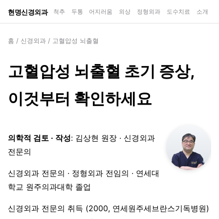
현명신경외과
척추
두통
어지러움
외상
정형외과
도수치료
소개
홈
/
신경외과
/
고혈압성 뇌출혈
고혈압성 뇌출혈 초기 증상,
이것부터 확인하세요
의학적 검토 · 작성
: 김상현 원장 · 신경외과
전문의
신경외과 전문의 · 정형외과 전임의 · 연세대
학교 원주의과대학 졸업
신경외과 전문의 취득 (2000, 연세원주세브란스기독병원)