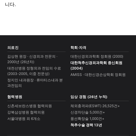
니다.
의료진
학회·자격
김상현 원장 · 신경외과 전문의 ·
대한신경외과학회 정회원 (2000)
2000년 (26년차)
대한척추신경외과학회 종신회원
대전선병원 정형외과 전임의 수료
(2004)
(2003-2005, 이중 전문성)
AMISS · 대한신경손상학회 정회원
정지인 내과원장 · 류마티스내과 분
과전임의
협력병원
임상 경험 (26년 누적)
신촌세브란스병원 협력의원
체외충격파(ESWT) 26,525건+
강북삼성병원 협력의원
신경차단술 5,000건+
서울대병원 외 6개소
풍선확장술 1,000건+
척추수술 경력 13년