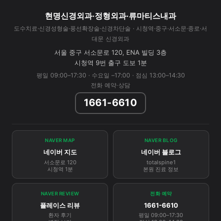
현명신경외과·정형외과·류마티스내과
도수치료·신경성형술·풍선확장술·신경차단술 · 시청역·중구·서소문·종로·서
대문 신경외과
서울 중구 서소문로 120, ENA 빌딩 3층
시청역 9번 출구 도보 1분
평일 09:00–17:30 · 수요일 –17:00 · 점심 13:00–14:30
전화 예약·상담
1661-6610
NAVER MAP
NAVER BLOG
네이버 지도
네이버 블로그
서소문로 120
totalspine1
시청역 1분
본원 진료 정보
NAVER REVIEW
전화 예약
플레이스 리뷰
1661-6610
환자 후기
평일 09:00–17:30