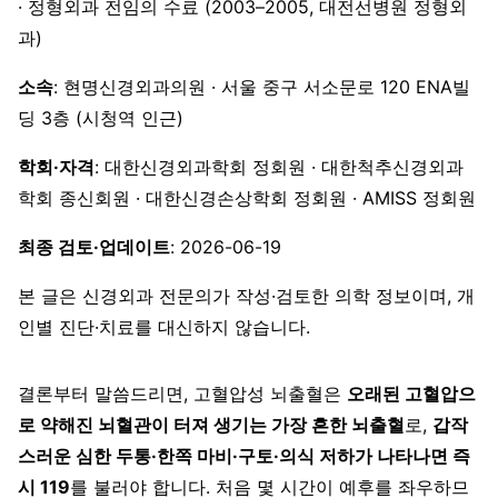
· 정형외과 전임의 수료 (2003–2005, 대전선병원 정형외
과)
소속
: 현명신경외과의원 · 서울 중구 서소문로 120 ENA빌
딩 3층 (시청역 인근)
학회·자격
: 대한신경외과학회 정회원 · 대한척추신경외과
학회 종신회원 · 대한신경손상학회 정회원 · AMISS 정회원
최종 검토·업데이트
: 2026-06-19
본 글은 신경외과 전문의가 작성·검토한 의학 정보이며, 개
인별 진단·치료를 대신하지 않습니다.
결론부터 말씀드리면, 고혈압성 뇌출혈은
오래된 고혈압으
로 약해진 뇌혈관이 터져 생기는 가장 흔한 뇌출혈
로,
갑작
스러운 심한 두통·한쪽 마비·구토·의식 저하가 나타나면 즉
시 119
를 불러야 합니다. 처음 몇 시간이 예후를 좌우하므