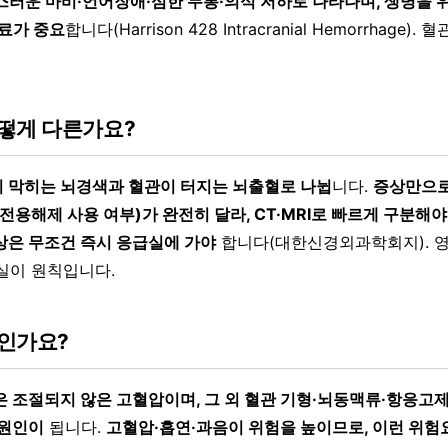
스러운 마비·언어장애·심한 두통·의식 저하로 나타나며, 생명을 
치료가 중요
합니다(Harrison 428 Intracranial Hemorrhage)
떻게 다른가요?
 막히는 뇌경색과 혈관이 터지는 뇌출혈로 나뉩
니다.
증상만으로
전용해제 사용 여부)가 완전히 달라, CT·MRI로 빠르게 구분해야
상은 무조건 즉시 응급실에 가야
합니다(대한신경외과학회지). 
실이 원칙입니다.
인가요?
은 조절되지 않은 고혈압이며, 그 외 혈관 기형·뇌동맥류·항응고
 원인이
됩니다.
고혈압·흡연·과음이 위험을 높이므로, 이런 위험