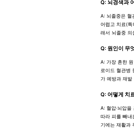
Q: 뇌경색과
A: 뇌졸중은 
어렵고 치료(특히
래서 뇌졸중 의
Q: 원인이 무
A: 가장 흔한
로이드 혈관병 
가 예방과 재발
Q: 어떻게 치
A: 혈압·뇌압
따라 피를 빼내
기에는 재활과 