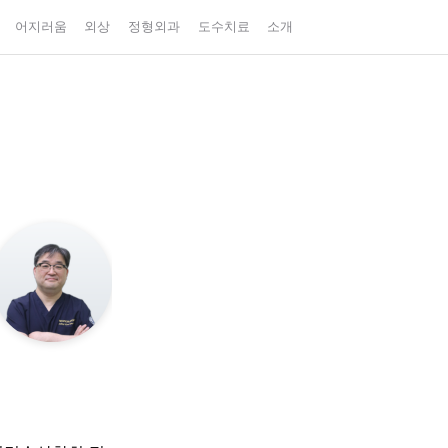
어지러움
외상
정형외과
도수치료
소개