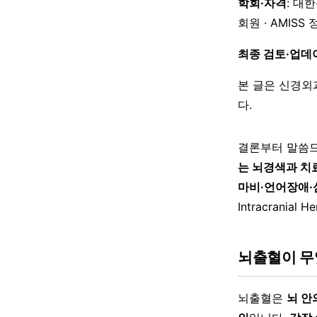
학회·자격
: 대
회원 · AMISS
최종 검토·업데
본 글은 신경외
다.
결론부터 말씀
는 뇌경색과 치
마비·언어장애·
Intracranial H
뇌출혈이 무
뇌출혈은
뇌 안