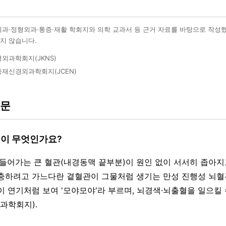
외과·정형외과·통증·재활 학회지와 의학 교과서 등 근거 자료를 바탕으로 작성
지 않습니다.
외과학회지(JKNS)
재신경외과학회지(JCEN)
질문
병이 무엇인가요?
로 들어가는 큰 혈관(내경동맥 끝부분)이 원인 없이 서서히 좁아지
충하려고 가느다란 곁혈관이 그물처럼 생기는 만성 진행성 뇌
이 연기처럼 보여 '모야모야'라 부르며, 뇌경색·뇌출혈을 일으킬
과학회지).