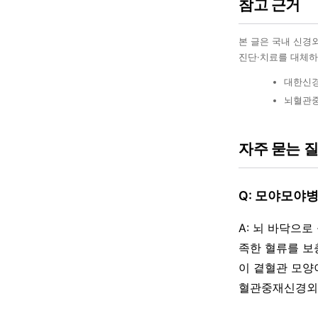
참고 근거
본 글은 국내 신경
진단·치료를 대체하
대한신경
뇌혈관중
자주 묻는 
Q: 모야모야
A: 뇌 바닥으
족한 혈류를 보
이 곁혈관 모양
혈관중재신경외