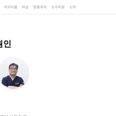
어지러움
외상
정형외과
도수치료
소개
원인