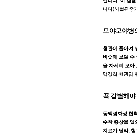
입니다.
이 곁혈
니다(뇌혈관중재
모야모야병으
혈관이 좁아져 
비슷해 보일 수
을 자세히 보아
맥경화·혈관염 
꼭 감별해야
동맥경화성 협착
슷한 증상을 일
치료가 달라, 혈