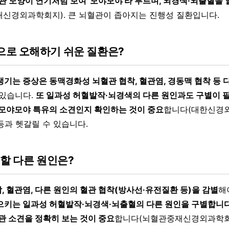
관 모양이 연기처럼 보여 '모야모야'라 부르며, 뇌경색·뇌출혈을 
신경외과학회지). 큰 뇌혈관이 좁아지는 진행성 질환입니다.
로 오해하기 쉬운 질환은?
생기는 증상은 동맥경화성 뇌혈관 협착, 혈관염, 경동맥 협착 등
있습니다.
또 일과성 허혈발작·뇌경색의 다른 원인과도 구별이 필
 모야모야 특유의 소견인지 확인하는 것이 중요
합니다(대한신경외
등과 헷갈릴 수 있습니다.
 할 다른 원인은?
, 혈관염, 다른 원인의 혈관 협착(방사선·유전질환 등)을 감별
해
으키는 일과성 허혈발작·뇌경색·뇌출혈의 다른 원인을 구별합니다
관 소견을 정확히 보는 것이 중요
합니다(뇌혈관중재신경외과학회지