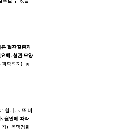
일으킬 수
있습
 다른 혈관질환과
요해, 혈관 모양
과학회지). 동
야 합니다.
또 비
. 원인에 따라
). 동맥경화·