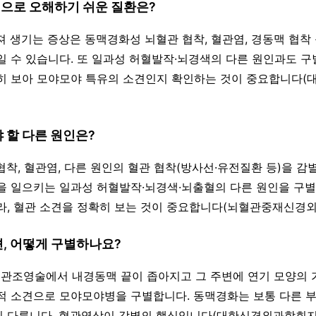
병으로 오해하기 쉬운 질환은?
아져 생기는 증상은 동맥경화성 뇌혈관 협착, 혈관염, 경동맥 협착
일 수 있습니다. 또 일과성 허혈발작·뇌경색의 다른 원인과도 구
히 보아 모야모야 특유의 소견인지 확인하는 것이 중요합니다
야 할 다른 원인은?
협착, 혈관염, 다른 원인의 혈관 협착(방사선·유전질환 등)을 감
을 일으키는 일과성 허혈발작·뇌경색·뇌출혈의 다른 원인을 구별
라, 혈관 소견을 정확히 보는 것이 중요합니다(뇌혈관중재신경외
견, 어떻게 구별하나요?
나 혈관조영술에서 내경동맥 끝이 좁아지고 그 주변에 연기 모양의
적 소견으로 모야모야병을 구별합니다. 동맥경화는 보통 다른 
 다릅니다. 혈관영상이 감별의 핵심입니다(대한신경외과학회지)