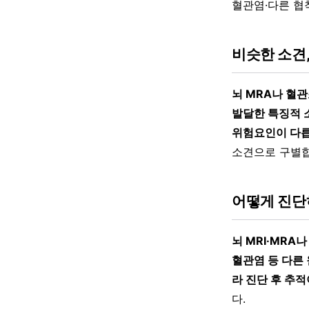
혈관염·다른 협
비슷한 소견
뇌 MRA나 혈
발달한 특징적 
위험요인이 다릅
소견으로 구별합
어떻게 진단
뇌 MRI·MR
혈관염 등 다른
라 진단 후 추적
다.