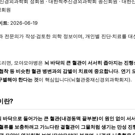
한신경외과학회 정회원 · 대한척추신경외과학회 종신회원 · 대한
 정회원
이트
: 2026-06-19
과 전문의가 작성·검토한 의학 정보이며, 개인별 진단·치료를 
드리면, 모야모야병은
뇌 바닥의 큰 혈관이 서서히 좁아지는 진
 협착 등 비슷한 혈관 병변과의 감별이 치료에 중요합니다
.
연기 
구별해야 한다는 것
이 핵심입니다(뇌혈관중재신경외과학회지).
이란?
뇌 바닥으로 들어가는 큰 혈관(내경동맥 끝부분)이 원인 없이 서
 혈류를 보충하려고 가느다란 곁혈관이 그물처럼 생기는 만성 