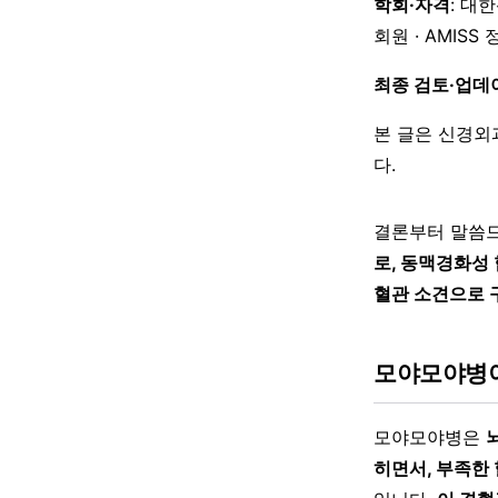
학회·자격
: 대
회원 · AMISS
최종 검토·업데
본 글은 신경외
다.
결론부터 말씀
로, 동맥경화성
혈관 소견으로 
모야모야병
모야모야병은
히면서, 부족한