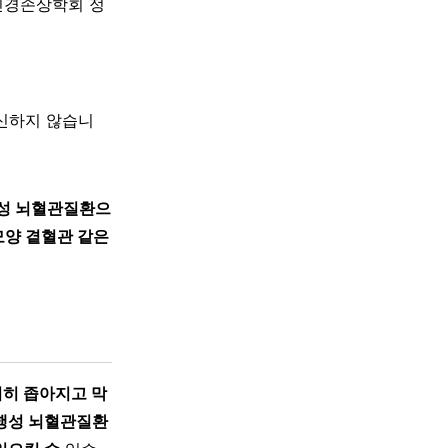
신경손상학회 정
대신하지 않습니
행성 뇌혈관질환으
모양 곁혈관 같은
서히 좁아지고 막
진행성 뇌혈관질환