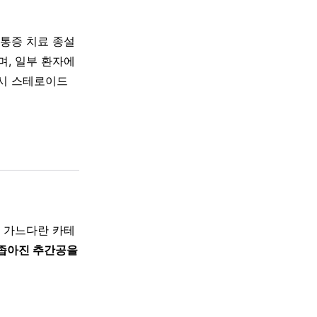
성 통증 치료 종설
, 일부 환자에
 시 스테로이드
 통해 가느다란 카테
 좁아진 추간공을