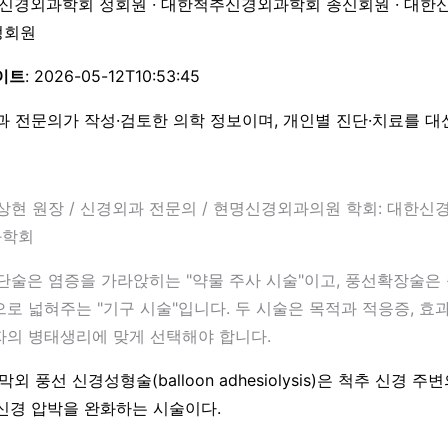
한신경외과학회 정회원 · 대한척추신경외과학회 종신회원 · 대한
 정회원
이트
: 2026-05-12T10:53:45
과 전문의가 작성·검토한 의학 정보이며, 개인별 진단·치료를 
현 원장 / 신경외과 전문의 / 현명신경외과의원 학회: 대한신
과학회
차단술은 염증을 가라앉히는 "약물 주사 시술"이고, 풍선확장술은
로 넓혀주는 "기구 시술"입니다. 두 시술은 목적과 적응증, 효
자의 병태생리에 맞게 선택해야 합니다.
외 풍선 신경성형술(balloon adhesiolysis)은 척추 신경 
신경 압박을 완화하는 시술이다.