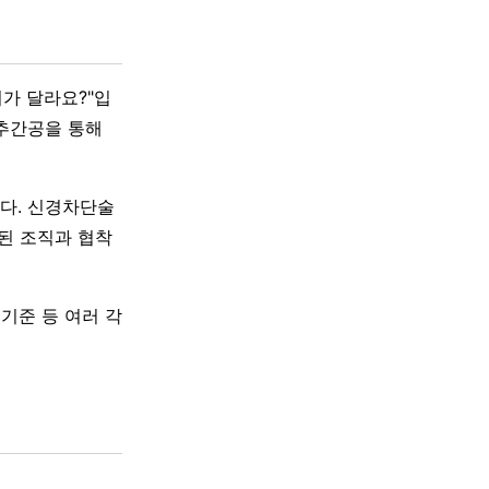
가 달라요?"입
 추간공을 통해
다. 신경차단술
된 조직과 협착
 기준 등 여러 각