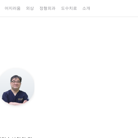
어지러움
외상
정형외과
도수치료
소개