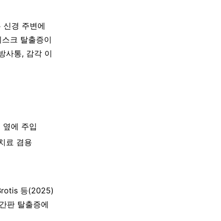
으키는 신경 주변에
디스크 탈출증이
 방사통, 감각 이
로 옆에 주입
 치료 겸용
is 등(2025)
추간판 탈출증에