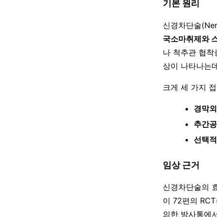
기본 원리
신경차단술(Nerve
국소마취제와 
나 척추관 협착증
상이 나타나는데
크게 세 가지 
경막외 
추간공 
선택적 신
임상 근거
신경차단술의 효과
이 72편의 R
의한 방사통에서