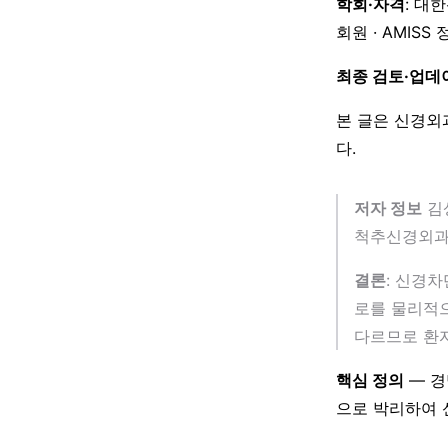
학회·자격
: 대
회원 · AMISS
최종 검토·업데
본 글은 신경외
다.
저자 정보
김상
척추신경외
결론
: 신경
로를 물리적으
다르므로 환
핵심 정의
— 경막
으로 박리하여 