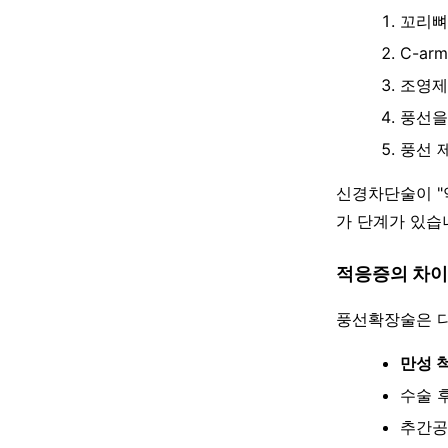
꼬리뼈 
C-a
조영제
풍선을
풍선 
신경차단술이 "
가 단계가 있습
적응증의 차이
풍선확장술은 다
만성 
수술 후 
추간공