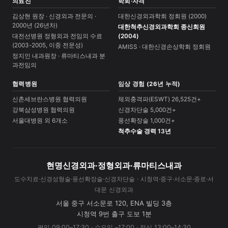
의료진
학회·자격
김상현 원장 · 신경외과 전문의 ·
대한신경외과학회 정회원 (2000)
2000년 (26년차)
대한척추신경외과학회 종신회원
대전선병원 정형외과 전임의 수료
(2004)
(2003-2005, 이중 전문성)
AMISS · 대한신경손상학회 정회원
정지인 내과원장 · 류마티스내과 분
과전임의
협력병원
임상 경험 (26년 누적)
신촌세브란스병원 협력의원
체외충격파(ESWT) 26,525건+
강북삼성병원 협력의원
신경차단술 5,000건+
서울대병원 외 6개소
풍선확장술 1,000건+
척추수술 경력 13년
현명신경외과·정형외과·류마티스내과
도수치료·신경성형술·풍선확장술·신경차단술 · 시청역·중구·서소문·종로·서
대문 신경외과
서울 중구 서소문로 120, ENA 빌딩 3층
시청역 9번 출구 도보 1분
평일 09:00–17:30 · 수요일 –17:00 · 점심 13:00–14:30