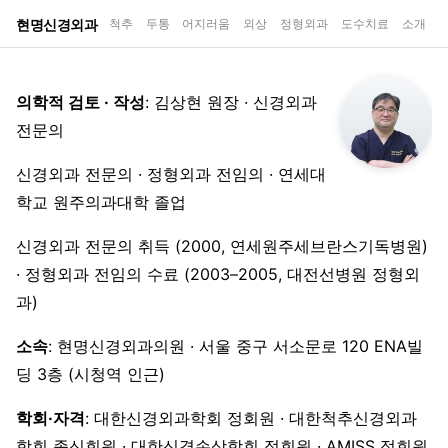
현명신경외과
척추
두통
어지러움
외상
정형외과
도수치료
소개
의학적 검토 · 작성
: 김상현 원장 · 신경외과
전문의
신경외과 전문의 · 정형외과 전임의 · 연세대
학교 원주의과대학 졸업
신경외과 전문의 취득 (2000, 연세원주세브란스기독병원)
· 정형외과 전임의 수료 (2003–2005, 대전선병원 정형외
과)
소속
: 현명신경외과의원 · 서울 중구 서소문로 120 ENA빌
딩 3층 (시청역 인근)
학회·자격
: 대한신경외과학회 정회원 · 대한척추신경외과
학회 종신회원 · 대한신경손상학회 정회원 · AMISS 정회원