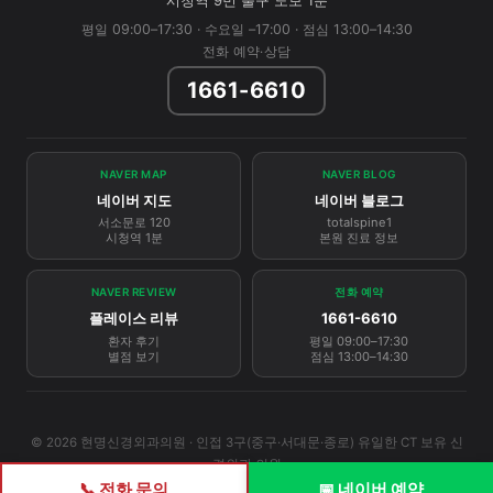
시청역 9번 출구 도보 1분
평일 09:00–17:30 · 수요일 –17:00 · 점심 13:00–14:30
전화 예약·상담
1661-6610
NAVER MAP
NAVER BLOG
네이버 지도
네이버 블로그
서소문로 120
totalspine1
시청역 1분
본원 진료 정보
NAVER REVIEW
전화 예약
플레이스 리뷰
1661-6610
환자 후기
평일 09:00–17:30
별점 보기
점심 13:00–14:30
© 2026 현명신경외과의원 · 인접 3구(중구·서대문·종로) 유일한 CT 보유 신
경외과 의원
📞 전화 문의
📅 네이버 예약