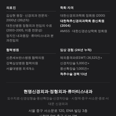
의료진
학회·자격
김상현 원장 · 신경외과 전문의 ·
대한신경외과학회 정회원 (2000)
2000년 (26년차)
대한척추신경외과학회 종신회원
대전선병원 정형외과 전임의 수료
(2004)
(2003-2005, 이중 전문성)
AMISS · 대한신경손상학회 정회원
정지인 내과원장 · 류마티스내과 분
과전임의
협력병원
임상 경험 (26년 누적)
신촌세브란스병원 협력의원
체외충격파(ESWT) 26,525건+
강북삼성병원 협력의원
신경차단술 5,000건+
서울대병원 외 6개소
풍선확장술 1,000건+
척추수술 경력 13년
현명신경외과·정형외과·류마티스내과
도수치료·신경성형술·풍선확장술·신경차단술 · 시청역·중구·서소문·종로·서
대문 신경외과
서울 중구 서소문로 120, ENA 빌딩 3층