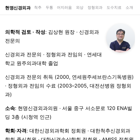
현명신경외과
척추
두통
어지러움
외상
정형외과
도수치료
소개
의학적 검토 · 작성
: 김상현 원장 · 신경외과
전문의
신경외과 전문의 · 정형외과 전임의 · 연세대
학교 원주의과대학 졸업
신경외과 전문의 취득 (2000, 연세원주세브란스기독병원)
· 정형외과 전임의 수료 (2003–2005, 대전선병원 정형외
과)
소속
: 현명신경외과의원 · 서울 중구 서소문로 120 ENA빌
딩 3층 (시청역 인근)
학회·자격
: 대한신경외과학회 정회원 · 대한척추신경외과
학회 종신회원 · 대한신경손상학회 정회원 · AMISS 정회원