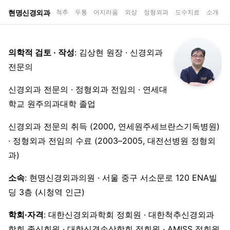
현명신경외과
척추
두통
어지러움
외상
정형외과
도수치료
소개
의학적 검토 · 작성
: 김상현 원장 · 신경외과
전문의
신경외과 전문의 · 정형외과 전임의 · 연세대
학교 원주의과대학 졸업
신경외과 전문의 취득 (2000, 연세원주세브란스기독병원)
· 정형외과 전임의 수료 (2003–2005, 대전선병원 정형외
과)
소속
: 현명신경외과의원 · 서울 중구 서소문로 120 ENA빌
딩 3층 (시청역 인근)
학회·자격
: 대한신경외과학회 정회원 · 대한척추신경외과
학회 종신회원 · 대한신경손상학회 정회원 · AMISS 정회원