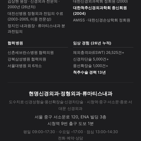
김상현 원장 · 신경외과 전문의 ·
대한신경외과학회 정회원 (2000)
2000년 (26년차)
대한척추신경외과학회 종신회원
대전선병원 정형외과 전임의 수료
(2004)
(2003-2005, 이중 전문성)
AMISS · 대한신경손상학회 정회원
정지인 내과원장 · 류마티스내과 분
과전임의
협력병원
임상 경험 (26년 누적)
신촌세브란스병원 협력의원
체외충격파(ESWT) 26,525건+
강북삼성병원 협력의원
신경차단술 5,000건+
서울대병원 외 6개소
풍선확장술 1,000건+
척추수술 경력 13년
현명신경외과·정형외과·류마티스내과
도수치료·신경성형술·풍선확장술·신경차단술 · 시청역·중구·서소문·종로·서
대문 신경외과
서울 중구 서소문로 120, ENA 빌딩 3층
시청역 9번 출구 도보 1분
평일 09:00–17:30 · 수요일 –17:00 · 점심 13:00–14:30
전화 예약·상담