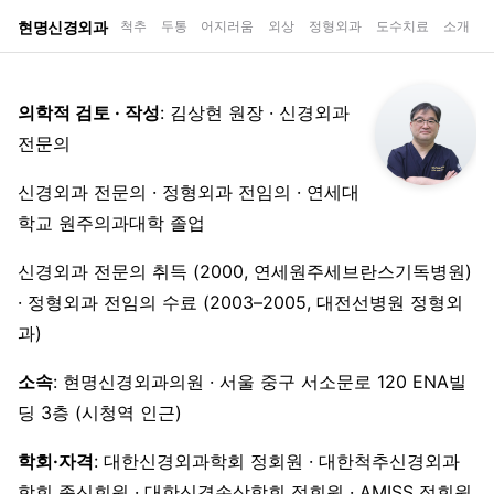
현명신경외과
척추
두통
어지러움
외상
정형외과
도수치료
소개
의학적 검토 · 작성
: 김상현 원장 · 신경외과
전문의
신경외과 전문의 · 정형외과 전임의 · 연세대
학교 원주의과대학 졸업
신경외과 전문의 취득 (2000, 연세원주세브란스기독병원)
· 정형외과 전임의 수료 (2003–2005, 대전선병원 정형외
과)
소속
: 현명신경외과의원 · 서울 중구 서소문로 120 ENA빌
딩 3층 (시청역 인근)
학회·자격
: 대한신경외과학회 정회원 · 대한척추신경외과
학회 종신회원 · 대한신경손상학회 정회원 · AMISS 정회원