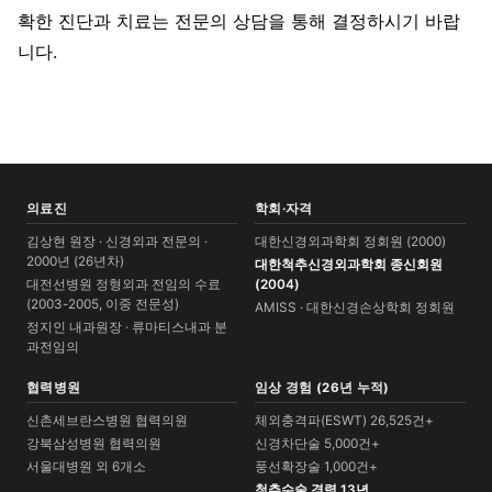
확한 진단과 치료는 전문의 상담을 통해 결정하시기 바랍
니다.
의료진
학회·자격
김상현 원장 · 신경외과 전문의 ·
대한신경외과학회 정회원 (2000)
2000년 (26년차)
대한척추신경외과학회 종신회원
대전선병원 정형외과 전임의 수료
(2004)
(2003-2005, 이중 전문성)
AMISS · 대한신경손상학회 정회원
정지인 내과원장 · 류마티스내과 분
과전임의
협력병원
임상 경험 (26년 누적)
신촌세브란스병원 협력의원
체외충격파(ESWT) 26,525건+
강북삼성병원 협력의원
신경차단술 5,000건+
서울대병원 외 6개소
풍선확장술 1,000건+
척추수술 경력 13년