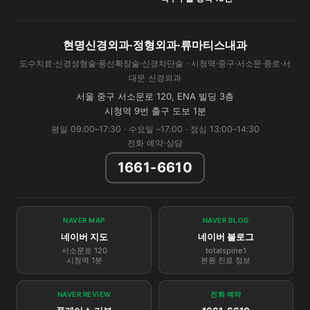
현명신경외과·정형외과·류마티스내과
도수치료·신경성형술·풍선확장술·신경차단술 · 시청역·중구·서소문·종로·서
대문 신경외과
서울 중구 서소문로 120, ENA 빌딩 3층
시청역 9번 출구 도보 1분
평일 09:00–17:30 · 수요일 –17:00 · 점심 13:00–14:30
전화 예약·상담
1661-6610
NAVER MAP
NAVER BLOG
네이버 지도
네이버 블로그
서소문로 120
totalspine1
시청역 1분
본원 진료 정보
NAVER REVIEW
전화 예약