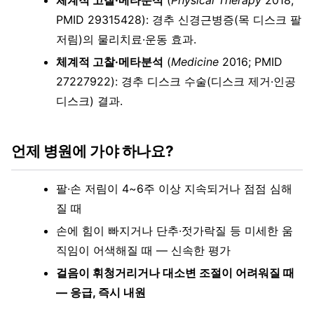
체계적 고찰·메타분석
(
Physical Therapy
2018;
PMID 29315428): 경추 신경근병증(목 디스크 팔
저림)의 물리치료·운동 효과.
체계적 고찰·메타분석
(
Medicine
2016; PMID
27227922): 경추 디스크 수술(디스크 제거·인공
디스크) 결과.
언제 병원에 가야 하나요?
팔·손 저림이 4~6주 이상 지속되거나 점점 심해
질 때
손에 힘이 빠지거나 단추·젓가락질 등 미세한 움
직임이 어색해질 때 — 신속한 평가
걸음이 휘청거리거나 대소변 조절이 어려워질 때
— 응급, 즉시 내원